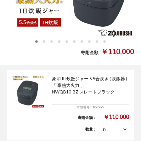
0
1
2
3
4
5
6
7
8
9
￥110,000
寄附金額
象印 IH炊飯ジャー 5.5合炊き ( 炊飯器 )
「 豪熱大火力 」
NWQB10-BZ スレートブラック
寄附番号 106965
￥110,000
寄附金額：
数量：