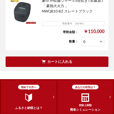
象印 IH炊飯ジャー 5.5合炊き ( 炊飯器 )
「 豪熱大火力 」
NWQB10-BZ スレートブラック
寄附番号 106965
￥110,000
寄附金額：
数量：
カートに入れる
初めての方へ
あなたの目安は？
控除上限額
ふるさと納税とは？
簡単シミュレーション