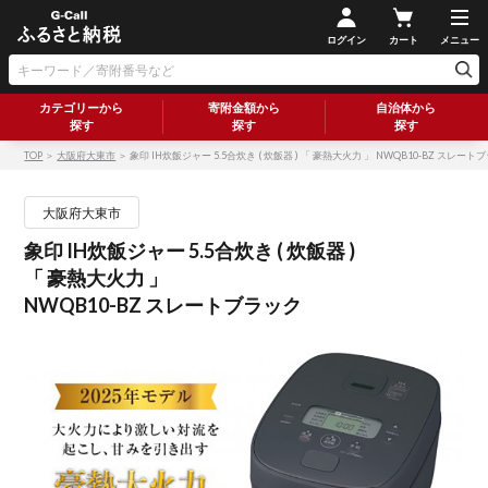
ログイン
カート
メニュー
カテゴリーから
寄附金額から
自治体から
探す
探す
探す
TOP
＞
大阪府大東市
＞ 象印 IH炊飯ジャー 5.5合炊き ( 炊飯器 ) 「 豪熱大火力 」 NWQB10-BZ スレート
大阪府大東市
象印 IH炊飯ジャー 5.5合炊き ( 炊飯器 )
「 豪熱大火力 」
NWQB10-BZ スレートブラック