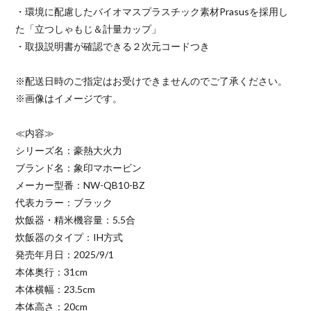
・環境に配慮したバイオマスプラスチック素材Prasusを採用し
た「立つしゃもじ＆計量カップ」
・取扱説明書が確認できる２次元コードつき
※配送日時のご指定はお受けできませんのでご了承ください。
※画像はイメージです。
≪内容≫
シリーズ名：豪熱大火力
ブランド名：象印マホービン
メーカー型番：NW-QB10-BZ
代表カラー：ブラック
炊飯器・精米機容量：5.5合
炊飯器のタイプ：IH方式
発売年月日：2025/9/1
本体奥行：31cm
本体横幅：23.5cm
本体高さ：20cm