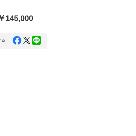
口県
岩国市
下関市
美容
￥145,000
知県
芸西村
岡県
大川市
する
本県
高森町
分県
玖珠町
崎県
延岡市
都城市
島県
東串良町
縄県
恩納村