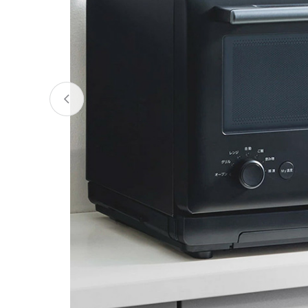
宮城県
気仙沼市
家具
山形県
東根市
南陽市
三川町
定期便
茨城県
下妻市
栃木県
大田原市
鹿沼市
千葉県
九十九里町
埼玉県
北本市
神奈川県
鎌倉市
横浜市
新潟県
南魚沼市
富山県
魚津市
氷見市