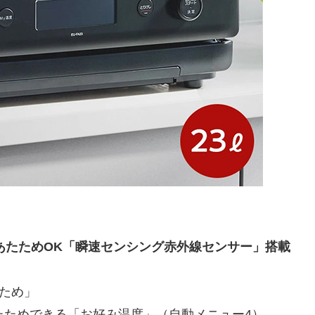
あたためOK「瞬速センシング赤外線センサー」搭載
ため」
あたためできる「お好み温度」（自動メニュー4）