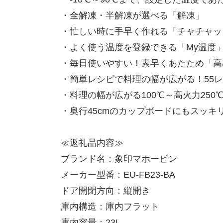
・全解凍・半解凍が選べる「解凍」
・忙しい時に手早く作れる「チャチャッ
・よく使う温度を登録できる「My温度
・毎日使いやすい！素早くあたため「高出
・簡単レシピで料理の幅が広がる！55
・料理の幅が広がる100℃～高火力25
・奥行45cmのカップボードにもスッキ
≪返礼品内容≫
ブランド名：象印マホービン
メーカー型番：EU-FB23-BA
ドア開閉方向：縦開き
庫内構造：庫内フラット
庫内容量：23L