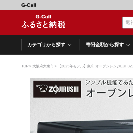
カテゴリから探す
寄附金額から探す
TOP
>
大阪府大東市
> 【2025年モデル】象印 オーブンレンジEUFB23
カテゴリーから探す
寄附金額から探す
自治体から探す
特集
肉類（牛）
～\10,000
網走市
池田町
石狩市
白老町
白糠町
弟子屈
北海道
くだもの
\40,001～50,000
登別市
平取町
広尾町
紋別市
別海町
利尻富
ドリンク
\500,001～1,000,000
岩手県
雫石町
寝具