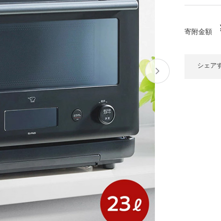
大府市
春日井市
名古屋市
山
愛知県
時計
ファッション
寄附金額
高
岐阜県
関市
山県市
福
シェア
三重県
多気町
南伊勢町
熊
石川県
津幡町
大
福井県
越前町
宮
滋賀県
近江八幡市
高島市
鹿児
京都府
亀岡市
京都市
沖
大阪府
堺市
大東市