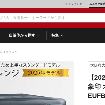
ショッピング
ふるさと納
自治体から探す
特集
-BA ブラック
大阪府
肉類（鶏・豚・他）
\10,001～20,000
魚介類
\20,001～30,000
市川三郷町
笛吹市
和歌
山梨県
【20
町
富士河口湖町
スイーツ
\50,001～100,000
野菜
\100,001～200,000
象印
岡
士町
熱海市
伊豆市
御殿場市
静岡県
他食品
\1,000,001～5,000,000
旅行券・食事券
\5,000,001～10,000,000
EUF
沼津市
袋井市
三島市
島
スポーツ・アウトドア
雑貨・日用品