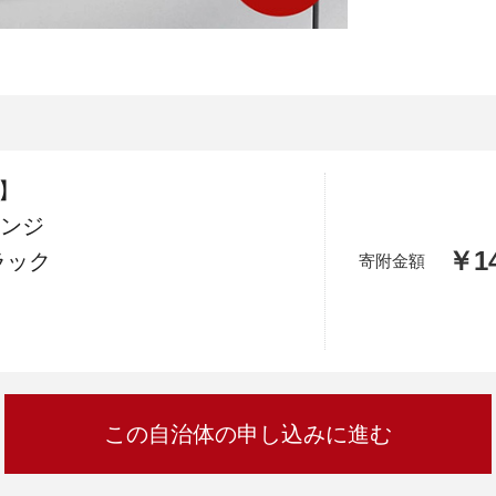
加西市
神戸市
宍粟市
兵庫県
新温泉町
ル】
レンジ
￥14
ブラック
寄附金額