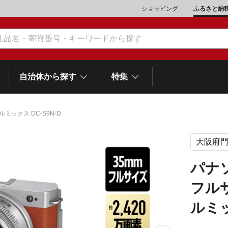
ショッピング
ふるさと納
自治体から探す
特集
ックス DC-S9N-D
大阪府
肉類（鶏・豚・他）
\10,001～20,000
魚介類
\20,001～30,000
市川三郷町
笛吹市
和歌
山梨県
パナ
町
富士河口湖町
スイーツ
\50,001～100,000
野菜
\100,001～200,000
フル
岡
士町
熱海市
伊豆市
御殿場市
静岡県
他食品
\1,000,001～5,000,000
旅行券・食事券
\5,000,001～10,000,000
ルミッ
沼津市
袋井市
三島市
島
スポーツ・アウトドア
雑貨・日用品