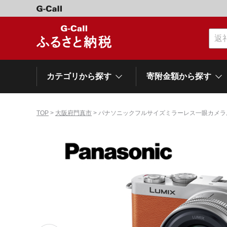
カテゴリから探す
寄附金額から探す
TOP
>
大阪府門真市
> パナソニックフルサイズミラーレス一眼カメラルミ
カテゴリーから探す
寄附金額から探す
自治体から探す
特集
肉類（牛）
～\10,000
網走市
池田町
石狩市
白老町
白糠町
弟子屈
北海道
くだもの
\40,001～50,000
登別市
平取町
広尾町
紋別市
別海町
利尻富
ドリンク
\500,001～1,000,000
岩手県
雫石町
寝具