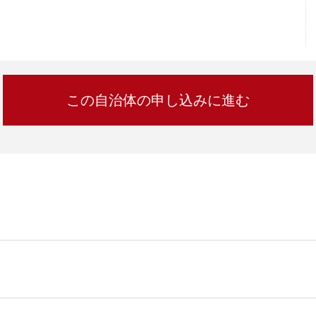
加西市
神戸市
宍粟市
兵庫県
新温泉町