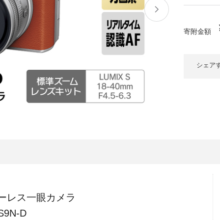
大府市
春日井市
名古屋市
山
愛知県
時計
ファッション
寄附金額
高
岐阜県
関市
山県市
福
シェア
三重県
多気町
南伊勢町
熊
石川県
津幡町
大
福井県
越前町
宮
滋賀県
近江八幡市
高島市
鹿児
京都府
亀岡市
京都市
沖
大阪府
堺市
大東市
ーレス一眼カメラ
9N-D