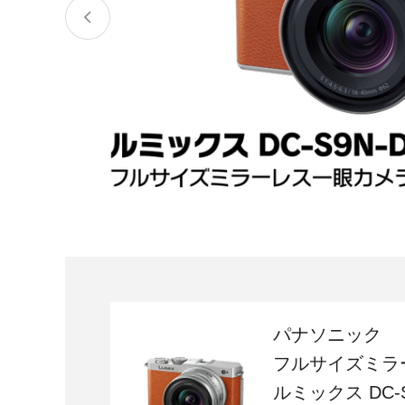
宮城県
気仙沼市
家具
山形県
東根市
南陽市
三川町
定期便
茨城県
下妻市
栃木県
大田原市
鹿沼市
千葉県
九十九里町
埼玉県
北本市
神奈川県
鎌倉市
横浜市
パナソニック
新潟県
南魚沼市
フルサイズミラ
ルミックス DC-S
富山県
魚津市
氷見市