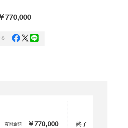
口県
岩国市
下関市
美容
￥770,000
知県
芸西村
岡県
大川市
する
本県
高森町
分県
玖珠町
崎県
延岡市
都城市
島県
東串良町
縄県
恩納村
￥770,000
終了
寄附金額