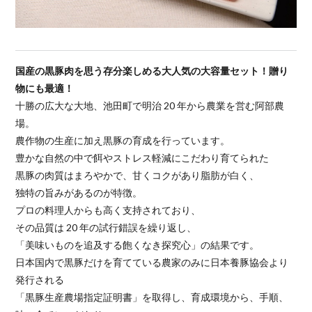
国産の黒豚肉を思う存分楽しめる大人気の大容量セット！贈り
物にも最適！
十勝の広大な大地、池田町で明治 20 年から農業を営む阿部農
場。
農作物の生産に加え黒豚の育成を行っています。
豊かな自然の中で餌やストレス軽減にこだわり育てられた
黒豚の肉質はまろやかで、甘くコクがあり脂肪が白く、
独特の旨みがあるのが特徴。
プロの料理人からも高く支持されており、
その品質は 20 年の試行錯誤を繰り返し、
「美味いものを追及する飽くなき探究心」の結果です。
日本国内で黒豚だけを育てている農家のみに日本養豚協会より
発行される
「黒豚生産農場指定証明書」を取得し、育成環境から、手順、