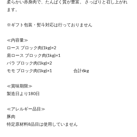
柔らかい赤身肉で、たんぱく質が豊富。 さっぱりと召し上がれ
ます。
※ギフト包装・熨斗対応は行っておりません
≪内容量≫
ロース ブロック肉(1kg)×2
肩ロース ブロック肉(1kg)×1
バラ ブロック肉(1kg)×2
モモ ブロック肉(1kg)×1 合計6kg
≪賞味期限≫
製造日より180日
≪アレルギー品目≫
豚肉
特定原材料8品目は使用していません