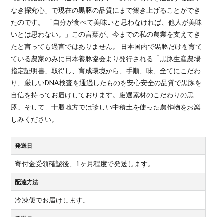
なき探究心」で現在の黒豚の品質にまで築き上げることができ
たのです。 「自分が食べて美味いと思わなければ、他人が美味
いとは思わない。」この言葉が、今までの私の農業を支えてき
たと言っても過言ではありません。 日本国内で黒豚だけを育て
ている農家のみに日本養豚協会より発行される「黒豚生産農場
指定証明書」取得し、育成環境から、手順、味、全てにこだわ
り、厳しいDNA検査を通過したものを安心安全の品質で黒豚を
自信を持ってお届けしております。厳選素材のこだわりの黒
豚。そして、十勝地方では珍しい中積土を使った農作物をお楽
しみください。
発送日
寄付金受領確認後、1ヶ月程度で発送します。
配達方法
冷凍便でお届けします。