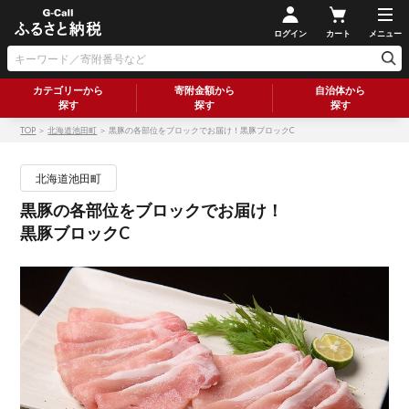
ログイン
カート
メニュー
カテゴリーから
寄附金額から
自治体から
探す
探す
探す
TOP
＞
北海道池田町
＞ 黒豚の各部位をブロックでお届け！黒豚ブロックC
北海道池田町
黒豚の各部位をブロックでお届け！
黒豚ブロックC