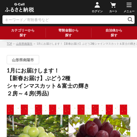
ログイン
カート
メニュー
カテゴリーから
寄附金額から
自治体から
探す
探す
探す
TOP
＞
山形県南陽市
＞ 1月にお届けします！【新春お届け】ぶどう2種シャインマスカット＆富士の輝き２
山形県南陽市
1月にお届けします！
【新春お届け】ぶどう2種
シャインマスカット＆富士の輝き
２房～４房(秀品)