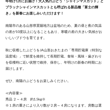
年明け1月にお届け！大人気のぶどう「シャインマスカット」と
ブラックシャインマスカットとも呼ばれる新品種「富士の輝
き」を新春にお楽しみいただけます！
南陽市のある山形県置賜地方は盆地のため、夏の昼と夜の気温
の差が10度以上になることもあり、寒暖の差の大きい気候がお
いしいブドウを育てます。
秋に収穫したぶどうをJA山形おきたまの「専用貯蔵庫（特別な
温度域）」で鮮度を維持して長期貯蔵。食味・風味・歯ざわり
を収穫時に近い状態で維持、保存し、年明けの新春の時期にお
届けします。
ぜひ、南陽のぶどうをお楽しみください。
≪内容量≫
秀品 ２～４房 約1.5kg※
※１房の重さにより入り数が２房～４房になります。房数は選