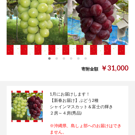
0
1
2
3
4
5
￥31,000
寄附金額
1月にお届けします！
【新春お届け】ぶどう2種
シャインマスカット＆富士の輝き
２房～４房(秀品)
※沖縄県、島しょ部へのお届けはでき
ません。