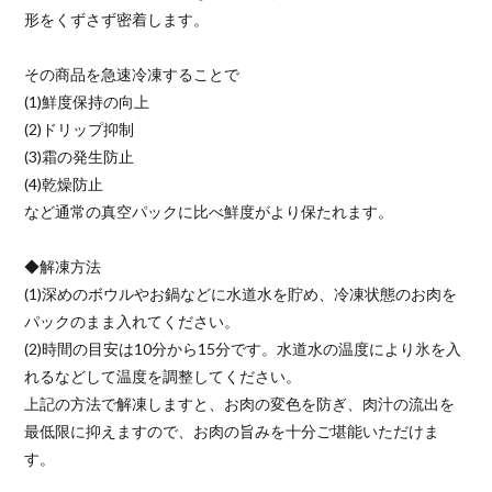
形をくずさず密着します。
その商品を急速冷凍することで
(1)鮮度保持の向上
(2)ドリップ抑制
(3)霜の発生防止
(4)乾燥防止
など通常の真空パックに比べ鮮度がより保たれます。
◆解凍方法
(1)深めのボウルやお鍋などに水道水を貯め、冷凍状態のお肉を
パックのまま入れてください。
(2)時間の目安は10分から15分です。水道水の温度により氷を入
れるなどして温度を調整してください。
上記の方法で解凍しますと、お肉の変色を防ぎ、肉汁の流出を
最低限に抑えますので、お肉の旨みを十分ご堪能いただけま
す。