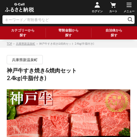
ログイン
カート
メニュー
カテゴリーから
寄附金額から
自治体から
探す
探す
探す
TOP
＞
兵庫県新温泉町
＞ 神戸牛すき焼き&焼肉セット 2.4kg(牛脂付き)
兵庫県新温泉町
神戸牛すき焼き&焼肉セット
2.4kg(牛脂付き)