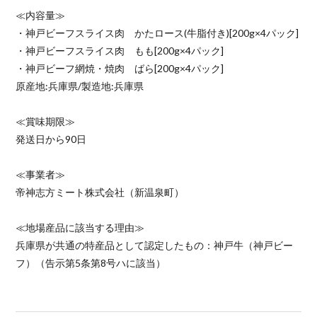
≪内容量≫
・神戸ビーフスライス肉 かたロース(牛脂付き)[200g×4パック]
・神戸ビーフスライス肉 もも[200g×4パック]
・神戸ビーフ網焼・焼肉 ばら[200g×4パック]
原産地:兵庫県/製造地:兵庫県
≪賞味期限≫
発送日から90日
≪事業者≫
帝神志方ミート株式会社（新温泉町）
≪地場産品に該当する理由≫
兵庫県が共通の特産品として認定したもの：神戸牛（神戸ビー
フ）（告示第5条第8号ハに該当）