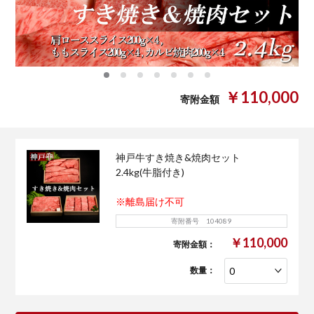
0
1
2
3
4
5
6
￥110,000
寄附金額
神戸牛すき焼き&焼肉セット
2.4kg(牛脂付き)
※離島届け不可
寄附番号 104089
￥110,000
寄附金額：
数量：