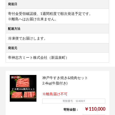
発送日
寄付金受領確認後、1週間程度で順次発送予定です。
※離島へはお届け出来ません。
配達方法
冷凍便でお届けします。
発送元
帝神志方ミート株式会社（新温泉町）
神戸牛すき焼き&焼肉セット
2.4kg(牛脂付き)
※離島届け不可
寄附番号 104089
￥110,000
寄附金額：