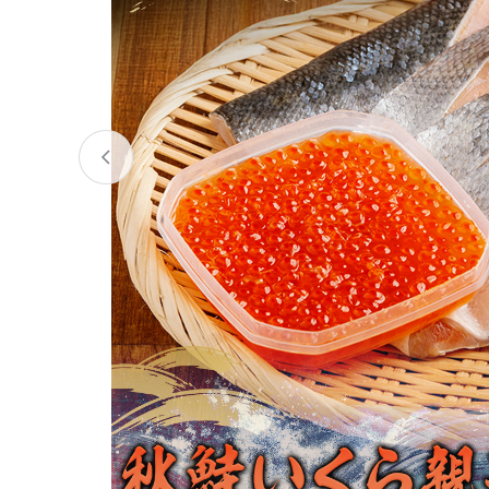
宮城県
気仙沼市
家具
山形県
東根市
南陽市
三川町
定期便
茨城県
下妻市
栃木県
大田原市
鹿沼市
千葉県
九十九里町
埼玉県
北本市
神奈川県
鎌倉市
横浜市
新潟県
南魚沼市
富山県
魚津市
氷見市