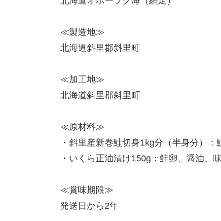
北海道オホーツク海（網走）
≪製造地≫
北海道斜里郡斜里町
≪加工地≫
北海道斜里郡斜里町
≪原材料≫
・斜里産新巻鮭切身1kg分（半身分）：
・いくら正油漬け150g：鮭卵、醤油
≪賞味期限≫
発送日から2年