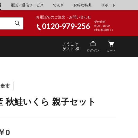
税
電話・通信サービス
でんき
お得な特典
サポート
お電話でのご注文・お問い合わせ
受付時間
0120-979-256
9:00～18:00
(土日祝日除く)
ようこそ
ゲスト 様
ログイン
カート
網走市
米
\30,001～40,000
山県
湯浅町
産 秋鮭いくら 親子セット
酒
\200,001～500,000
山県
笠岡市
家電・AV機器
\10,000,001～
根県
海士町
￥0
キッチン用品