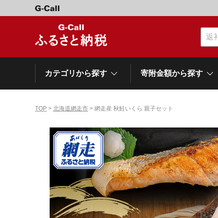
カテゴリから探す
寄附金額から探す
TOP
>
北海道網走市
> 網走産 秋鮭いくら 親子セット
カテゴリーから探す
寄附金額から探す
自治体から探す
特集
肉類（牛）
～\10,000
網走市
池田町
石狩市
白老町
白糠町
弟子屈
北海道
くだもの
\40,001～50,000
登別市
平取町
広尾町
紋別市
別海町
利尻富
ドリンク
\500,001～1,000,000
岩手県
雫石町
寝具