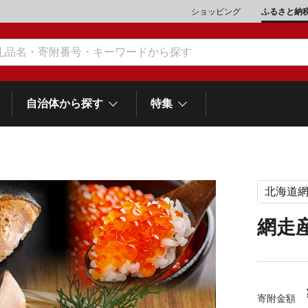
ショッピング
ふるさと納
自治体から探す
特集
北海道
肉類（鶏・豚・他）
\10,001～20,000
魚介類
\20,001～30,000
市川三郷町
笛吹市
和歌
山梨県
網走
町
富士河口湖町
スイーツ
\50,001～100,000
野菜
\100,001～200,000
岡
士町
熱海市
伊豆市
御殿場市
静岡県
他食品
\1,000,001～5,000,000
旅行券・食事券
\5,000,001～10,000,000
沼津市
袋井市
三島市
島
寄附金額
スポーツ・アウトドア
雑貨・日用品