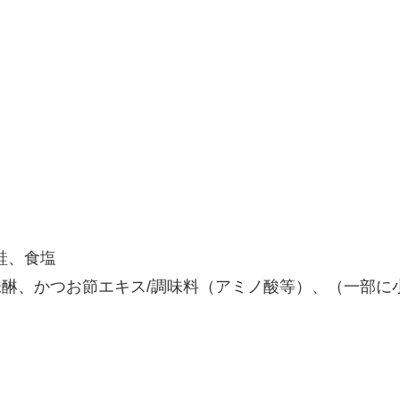
鮭、食塩
、味醂、かつお節エキス/調味料（アミノ酸等）、（一部