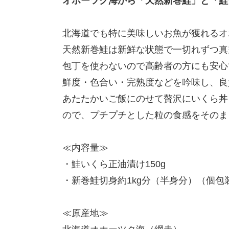
オホーツク海から「天然新巻鮭」と「鮭
北海道でも特に美味しいお魚が獲れるオ
天然新巻鮭は新鮮な状態で一切れずつ真
包丁を使わないので高齢者の方にも安心
鮮度・色合い・完熟度などを吟味し、良
あたたかいご飯にのせて贅沢にいくら丼
ので、プチプチとした粒の食感をそのま
≪内容量≫
・鮭いくら正油漬け150g
・新巻鮭切身約1kg分（半身分）（個包
≪原産地≫