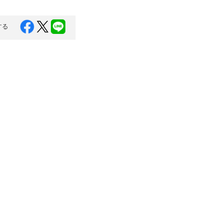
口県
岩国市
下関市
美容
する
知県
芸西村
岡県
大川市
本県
高森町
分県
玖珠町
崎県
延岡市
都城市
島県
東串良町
縄県
恩納村