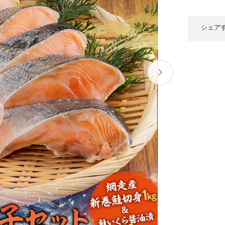
大府市
春日井市
名古屋市
山
愛知県
時計
ファッション
シェア
高
岐阜県
関市
山県市
福
三重県
多気町
南伊勢町
熊
石川県
津幡町
大
福井県
越前町
宮
滋賀県
近江八幡市
高島市
鹿児
京都府
亀岡市
京都市
沖
大阪府
堺市
大東市