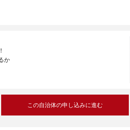
加西市
神戸市
宍粟市
兵庫県
新温泉町
！
るか