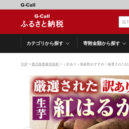
カテゴリから探す
寄附金額から探す
TOP
>
鹿児島県東串良町
> ＜訳あり＞物産館おすすめ！厳選された紅
カテゴリーから探す
寄附金額から探す
自治体から探す
特集
肉類（牛）
～\10,000
網走市
池田町
石狩市
白老町
白糠町
弟子屈
北海道
くだもの
\40,001～50,000
登別市
平取町
広尾町
紋別市
別海町
利尻富
ドリンク
\500,001～1,000,000
岩手県
雫石町
寝具