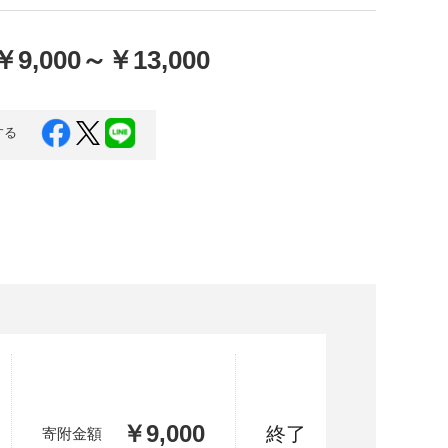
口県
岩国市
下関市
美容
￥9,000
～
￥13,000
知県
芸西村
岡県
大川市
する
本県
高森町
分県
玖珠町
崎県
延岡市
都城市
島県
東串良町
縄県
恩納村
￥9,000
終了
寄附金額