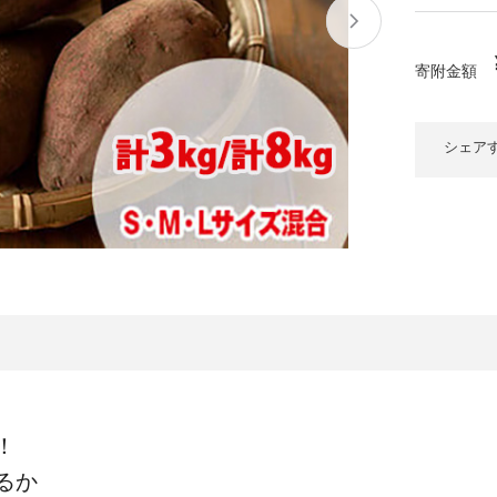
大府市
春日井市
名古屋市
山
愛知県
時計
ファッション
寄附金額
高
岐阜県
関市
山県市
福
シェア
三重県
多気町
南伊勢町
熊
石川県
津幡町
大
福井県
越前町
宮
滋賀県
近江八幡市
高島市
鹿児
京都府
亀岡市
京都市
沖
大阪府
堺市
大東市
！
るか