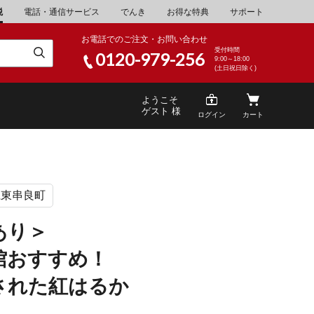
税
電話・通信サービス
でんき
お得な特典
サポート
お電話でのご注文・お問い合わせ
受付時間
0120-979-256
9:00～18:00
(土日祝日除く)
ようこそ
ゲスト 様
ログイン
カート
県東串良町
米
\30,001～40,000
山県
湯浅町
あり＞
酒
\200,001～500,000
館おすすめ！
山県
笠岡市
家電・AV機器
\10,000,001～
された紅はるか
根県
海士町
キッチン用品