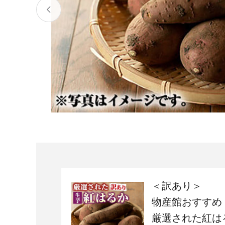
宮城県
気仙沼市
家具
山形県
東根市
南陽市
三川町
定期便
茨城県
下妻市
栃木県
大田原市
鹿沼市
千葉県
九十九里町
埼玉県
北本市
神奈川県
鎌倉市
横浜市
＜訳あり＞
新潟県
南魚沼市
物産館おすすめ
厳選された紅は
富山県
魚津市
氷見市