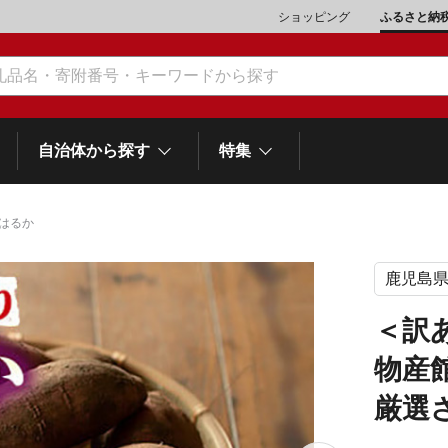
ショッピング
ふるさと納
自治体から探す
特集
はるか
鹿児島
肉類（鶏・豚・他）
\10,001～20,000
魚介類
\20,001～30,000
市川三郷町
笛吹市
和歌
山梨県
＜訳
町
富士河口湖町
スイーツ
\50,001～100,000
野菜
\100,001～200,000
物産
岡
士町
熱海市
伊豆市
御殿場市
静岡県
他食品
\1,000,001～5,000,000
旅行券・食事券
\5,000,001～10,000,000
厳選
沼津市
袋井市
三島市
島
スポーツ・アウトドア
雑貨・日用品