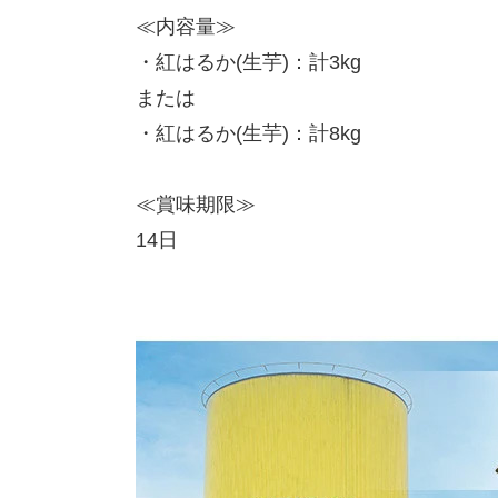
≪内容量≫
・紅はるか(生芋)：計3kg
または
・紅はるか(生芋)：計8kg
≪賞味期限≫
14日