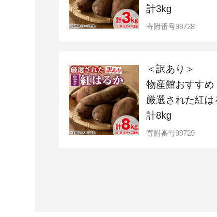
計3kg
寄附番号
99728
＜訳あり＞
物産館おすすめ
厳選された紅は
計8kg
寄附番号
99729