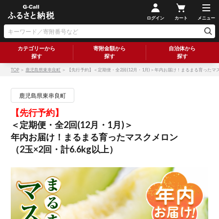
ログイン
カート
メニュー
カテゴリーから
寄附金額から
自治体から
探す
探す
探す
TOP
＞
鹿児島県東串良町
＞ 【先行予約】＜定期便・全2回(12月・1月)＞年内お届け！まるまる育ったマスク
鹿児島県東串良町
【先行予約】
＜定期便・全2回(12月・1月)＞
年内お届け！まるまる育ったマスクメロン
（2玉×2回・計6.6kg以上）