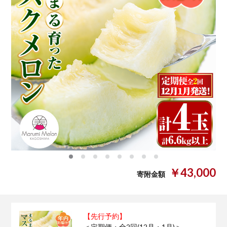
0
1
2
3
4
5
6
7
￥43,000
寄附金額
【先行予約】
＜定期便・全2回(12月・1月)＞