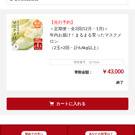
【先行予約】
＜定期便・全2回(12月・1月)＞
年内お届け！まるまる育ったマスクメ
ロン
（2玉×2回・計6.6kg以上）
寄附番号 107366
￥43,000
寄附金額：
終了
カートに入れる
初めての方へ
あなたの目安は？