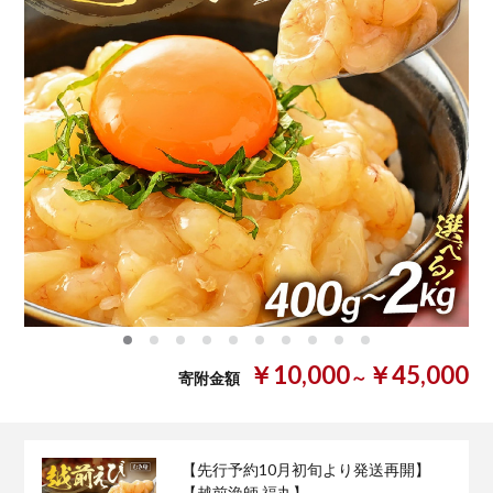
0
1
2
3
4
5
6
7
8
9
￥10,000
￥45,000
～
寄附金額
【先行予約10月初旬より発送再開】
【越前漁師 福丸】