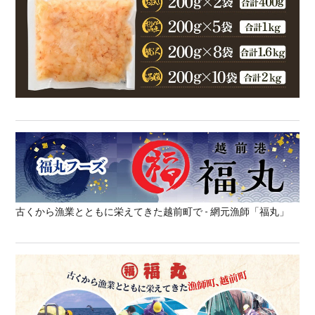
古くから漁業とともに栄えてきた越前町で - 網元漁師「福丸」