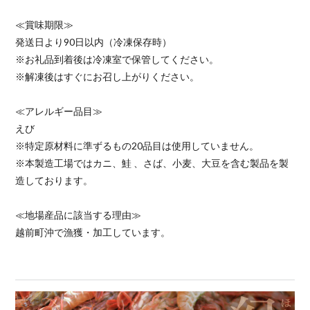
≪賞味期限≫
発送日より90日以内（冷凍保存時）
※お礼品到着後は冷凍室で保管してください。
※解凍後はすぐにお召し上がりください。
≪アレルギー品目≫
えび
※特定原材料に準ずるもの20品目は使用していません。
※本製造工場ではカニ、鮭 、さば、小麦、大豆を含む製品を製
造しております。
≪地場産品に該当する理由≫
越前町沖で漁獲・加工しています。