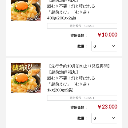
殻むき不要！幻と呼ばれる
「越前えび」（むき身）
400g(200gx2袋)
寄附番号 102233
￥10,000
寄附金額：
数量：
【先行予約10月初旬より発送再開】
【越前漁師 福丸】
殻むき不要！幻と呼ばれる
「越前えび」（むき身）
1kg(200gx5袋)
寄附番号 102231
￥23,000
寄附金額：
数量：