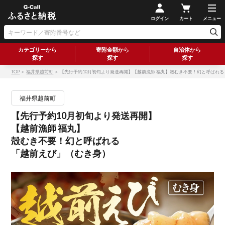
ログイン
カート
メニュー
カテゴリーから
寄附金額から
自治体から
探す
探す
探す
TOP
＞
福井県越前町
＞ 【先行予約10月初旬より発送再開】【越前漁師 福丸】殻むき不要！幻と呼ばれ
福井県越前町
【先行予約10月初旬より発送再開】
【越前漁師 福丸】
殻むき不要！幻と呼ばれる
「越前えび」（むき身）