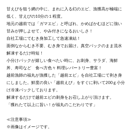
甘えびを狙う網の中に、まれに入る幻のエビ、漁獲高が極端に
低く、甘えびの10分の１程度。
地元の越前では「ガマエビ」と呼ばれ、かめばかむほどに強い
甘みが押しよせて、やみ付きになるおいしさ！
自社工場にてむき身加工して急速凍結！
面倒なからむき不要、むき身でお届け。真空パックのまま流水
解凍するだけ時短！
小分けパックが嬉しい食べたい時に、お刺身、サラダ、海鮮
丼、寿司など 食べ方色々 料理レパートリー豊富！
越前漁師の福丸が漁獲した「越前エビ」を自社工場にて剥き身
にしました。鮮度の良い「越前えび」をすぐに剥いて200ｇ小分
け冷凍パックしております。
解凍するだけで越前エビの刺身をお召し上がり頂けます。
「獲れたて以上に旨い！が福丸のこだわりです」
≪注意事項≫
※画像はイメージです。