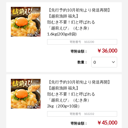
【先行予約10月初旬より発送再開】
【越前漁師 福丸】
殻むき不要！幻と呼ばれる
「越前えび」（むき身）
1.6kg(200gx8袋)
寄附番号 102230
￥36,000
寄附金額：
数量：
【先行予約10月初旬より発送再開】
【越前漁師 福丸】
殻むき不要！幻と呼ばれる
「越前えび」（むき身）
2kg（200g×10袋）
寄附番号 102232
￥45,000
寄附金額：