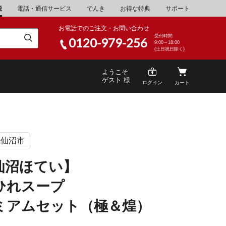
税
電話・通信サービス
でんき
お得な特典
サポート
お電話でのご注文・お問い合わせ
受付時間
0120-979-256
9:00～18:00
(土日祝日除く)
ようこそ
ゲスト 様
ログイン
カート
気仙沼市
米
\30,001～40,000
山県
湯浅町
仙沼ほてい】
酒
\200,001～500,000
ひれスープ
山県
笠岡市
家電・AV機器
\10,000,001～
ミアムセット（極＆煌）
根県
海士町
キッチン用品