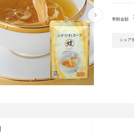
大府市
春日井市
名古屋市
山
愛知県
時計
ファッション
寄附金額
高
岐阜県
関市
山県市
福
シェア
三重県
多気町
南伊勢町
熊
石川県
津幡町
大
福井県
越前町
宮
滋賀県
近江八幡市
高島市
鹿児
京都府
亀岡市
京都市
沖
大阪府
堺市
大東市
】