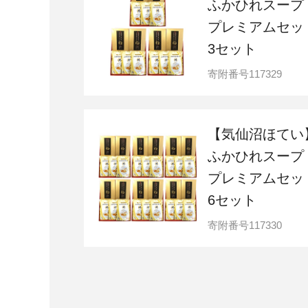
ふかひれスープ
プレミアムセッ
3セット
寄附番号
117329
【気仙沼ほてい
ふかひれスープ
プレミアムセッ
6セット
寄附番号
117330