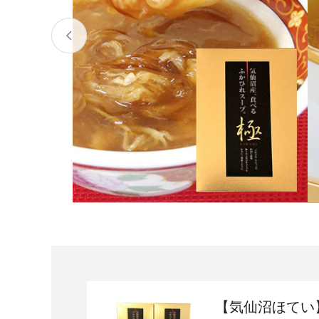
宮城県
気仙沼市
家具
山形県
東根市
南陽市
三川町
定期便
茨城県
下妻市
栃木県
大田原市
鹿沼市
千葉県
九十九里町
埼玉県
北本市
神奈川県
鎌倉市
横浜市
新潟県
南魚沼市
【気仙沼ほてい
富山県
魚津市
氷見市