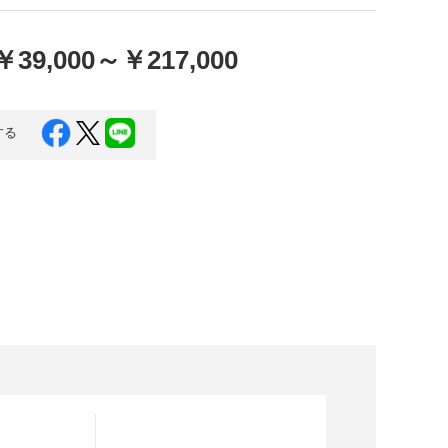
口県
岩国市
下関市
美容
￥39,000
～
￥217,000
知県
芸西村
岡県
大川市
する
本県
高森町
分県
玖珠町
崎県
延岡市
都城市
島県
東串良町
縄県
恩納村