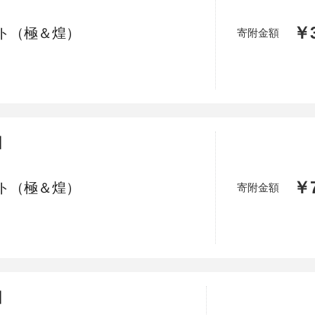
加西市
神戸市
宍粟市
兵庫県
新温泉町
￥3
ト（極＆煌）
寄附金額
】
￥7
ト（極＆煌）
寄附金額
】