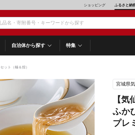
ショッピング
ふるさと納
自治体から探す
特集
ムセット（極＆煌）
宮城県
肉類（鶏・豚・他）
\10,001～20,000
魚介類
\20,001～30,000
市川三郷町
笛吹市
和歌
山梨県
【気
町
富士河口湖町
スイーツ
\50,001～100,000
野菜
\100,001～200,000
ふか
岡
士町
熱海市
伊豆市
御殿場市
静岡県
他食品
\1,000,001～5,000,000
旅行券・食事券
\5,000,001～10,000,000
プレ
沼津市
袋井市
三島市
島
スポーツ・アウトドア
雑貨・日用品