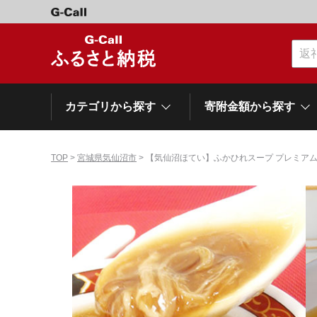
カテゴリから探す
寄附金額から探す
TOP
>
宮城県気仙沼市
> 【気仙沼ほてい】ふかひれスープ プレミア
カテゴリーから探す
寄附金額から探す
自治体から探す
特集
肉類（牛）
～\10,000
網走市
池田町
石狩市
白老町
白糠町
弟子屈
北海道
くだもの
\40,001～50,000
登別市
平取町
広尾町
紋別市
別海町
利尻富
ドリンク
\500,001～1,000,000
岩手県
雫石町
寝具