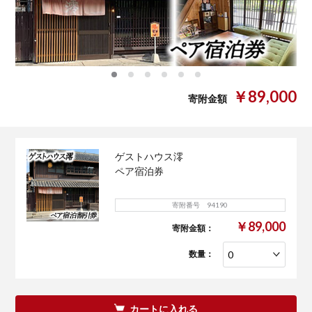
0
1
2
3
4
5
￥89,000
寄附金額
ゲストハウス澪
ペア宿泊券
寄附番号 94190
￥89,000
寄附金額：
数量：
カートに入れる