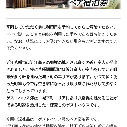
寄附していただく前に利用日を予約してからご寄附ください。
※その際、ふるさと納税を利用した予約である旨お伝えくださ
い。なお、状況によりお受けできない場合もございますのでご
了承ください。
近江八幡市は近江商人の発祥の地とされ多くの近江商人が発出
されました、特に八幡堀周辺には近江商人が商売をしていた町
家が多く軒を連ねた城下町のエリアがあります。かつて多くあ
った町家も今では空き家になったり取り壊されたりして少なく
なってしまっています。
ゲストハウス澪は、城下町エリアにあり八幡堀を眺めることが
できる町家を活用した１棟貸しのゲストハウスです。
今回の返礼品は、ゲストハウス澪のペア宿泊券です。
近江商人発祥の地で八幡堀を眺め、城下町を散策し近江八幡を