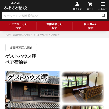
ログイン
カート
メニュー
カテゴリーから
寄附金額から
自治体から
探す
探す
探す
TOP
＞
滋賀県近江八幡市
＞ ゲストハウス澪ペア宿泊券
滋賀県近江八幡市
ゲストハウス澪
ペア宿泊券