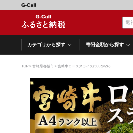
カテゴリから探す
寄附金額から探す
TOP
>
宮崎県都城市
> 宮崎牛ローススライス(500g×2P)
カテゴリーから探す
寄附金額から探す
自治体から探す
特集
肉類（牛）
～\10,000
網走市
池田町
石狩市
白老町
白糠町
弟子屈
北海道
くだもの
\40,001～50,000
登別市
平取町
広尾町
紋別市
別海町
利尻富
ドリンク
\500,001～1,000,000
岩手県
雫石町
寝具