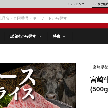
ショッピング
ふるさと納
自治体から探す
特集
宮崎県
肉類（鶏・豚・他）
\10,001～20,000
魚介類
\20,001～30,000
市川三郷町
笛吹市
和歌
山梨県
宮崎
町
富士河口湖町
スイーツ
\50,001～100,000
野菜
\100,001～200,000
(500
岡
士町
熱海市
伊豆市
御殿場市
静岡県
他食品
\1,000,001～5,000,000
旅行券・食事券
\5,000,001～10,000,000
沼津市
袋井市
三島市
島
スポーツ・アウトドア
雑貨・日用品