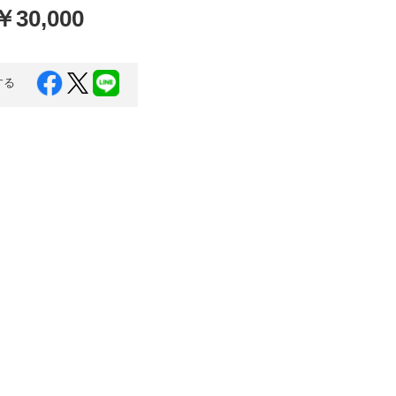
￥30,000
口県
岩国市
下関市
美容
知県
芸西村
する
岡県
大川市
本県
高森町
分県
玖珠町
崎県
延岡市
都城市
島県
東串良町
縄県
恩納村