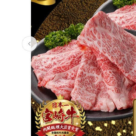
宮城県
気仙沼市
家具
山形県
東根市
南陽市
三川町
定期便
茨城県
下妻市
栃木県
大田原市
鹿沼市
千葉県
九十九里町
埼玉県
北本市
神奈川県
鎌倉市
横浜市
新潟県
南魚沼市
富山県
魚津市
氷見市