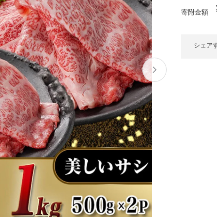
大府市
春日井市
名古屋市
山
愛知県
寄附金額
時計
ファッション
高
岐阜県
関市
山県市
シェア
福
三重県
多気町
南伊勢町
熊
石川県
津幡町
大
福井県
越前町
宮
滋賀県
近江八幡市
高島市
鹿児
京都府
亀岡市
京都市
沖
大阪府
堺市
大東市