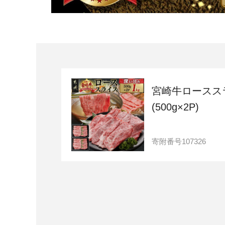
宮崎牛ロースス
(500g×2P)
寄附番号
107326