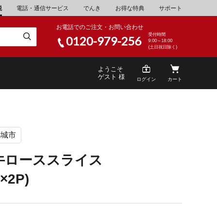
税
電話・通信サービス
でんき
お得な特典
サポート
お電話でのご注文・お問い合わせ
受付時間
0120-979-256
9:00～18:00
(土日祝日除く)
ようこそ
ゲスト 様
ログイン
カート
都城市
米
\30,001～40,000
山県
湯浅町
牛ローススライス
酒
\200,001～500,000
g×2P)
山県
笠岡市
家電・AV機器
\10,000,001～
根県
海士町
キッチン用品