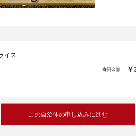
加西市
神戸市
宍粟市
兵庫県
新温泉町
ライス
￥3
寄附金額