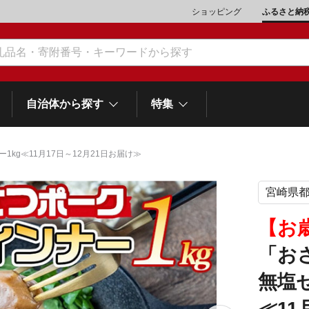
ショッピング
ふるさと納
自治体から探す
特集
kg≪11月17日～12月21日お届け≫
宮崎県
肉類（鶏・豚・他）
\10,001～20,000
魚介類
\20,001～30,000
市川三郷町
笛吹市
和歌
山梨県
【お
町
富士河口湖町
スイーツ
\50,001～100,000
野菜
\100,001～200,000
「お
岡
士町
熱海市
伊豆市
御殿場市
静岡県
他食品
\1,000,001～5,000,000
旅行券・食事券
\5,000,001～10,000,000
無塩
沼津市
袋井市
三島市
島
≪11
スポーツ・アウトドア
雑貨・日用品