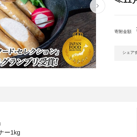
大府市
春日井市
名古屋市
山
愛知県
時計
ファッション
高
岐阜県
関市
山県市
寄附金額
福
三重県
多気町
南伊勢町
シェア
熊
石川県
津幡町
大
福井県
越前町
宮
滋賀県
近江八幡市
高島市
鹿児
京都府
亀岡市
京都市
沖
大阪府
堺市
大東市
」
ー1kg