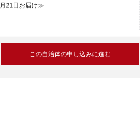
加西市
神戸市
宍粟市
兵庫県
2月21日お届け≫
新温泉町