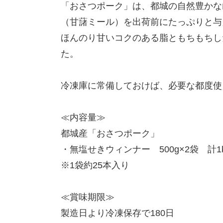
「おさつポーク」は、都城の自然豊かな
（甘藷ミール）を出荷前にたっぷりと与
ほんのり甘いコクのある脂ともちもちし
た。
冷凍庫に常備しておけば、必要な都度使
≪内容量≫
都城産「おさつポーク」
・無塩せきウィンナー 500g×2袋 計1
※1袋約25本入り
≪賞味期限≫
製造日より冷凍保存で180日