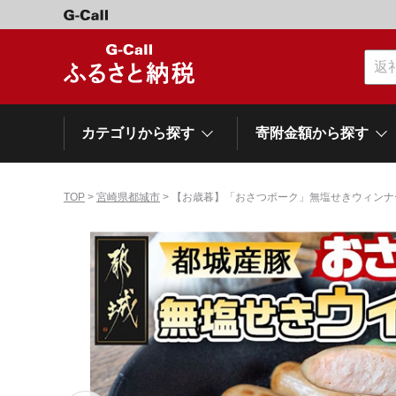
カテゴリから探す
寄附金額から探す
TOP
>
宮崎県都城市
> 【お歳暮】「おさつポーク」無塩せきウィンナー1
カテゴリーから探す
寄附金額から探す
自治体から探す
特集
肉類（牛）
～\10,000
網走市
池田町
石狩市
白老町
白糠町
弟子屈
北海道
くだもの
\40,001～50,000
登別市
平取町
広尾町
紋別市
別海町
利尻富
ドリンク
\500,001～1,000,000
岩手県
雫石町
寝具