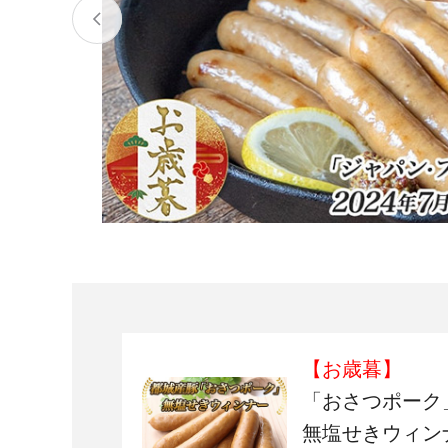
宮城県
気仙沼市
家具
山形県
東根市
南陽市
三川町
定期便
茨城県
下妻市
栃木県
大田原市
鹿沼市
千葉県
九十九里町
埼玉県
北本市
神奈川県
鎌倉市
横浜市
【お歳暮】
新潟県
南魚沼市
「おさつポーク
無塩せきウィンナ
富山県
魚津市
氷見市