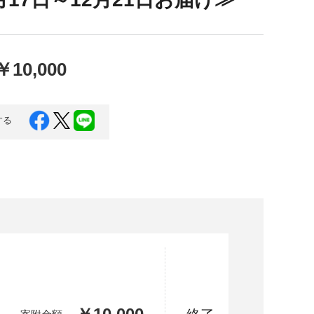
口県
岩国市
下関市
美容
知県
芸西村
￥10,000
岡県
大川市
する
本県
高森町
分県
玖珠町
崎県
延岡市
都城市
島県
東串良町
縄県
恩納村