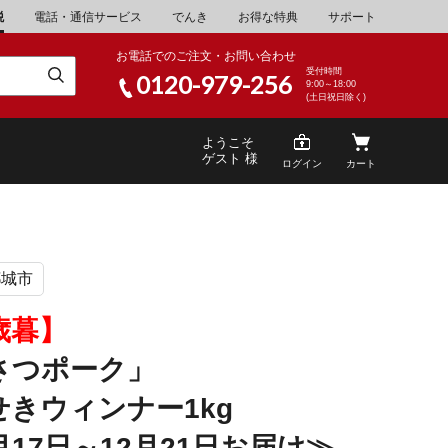
税
電話・通信サービス
でんき
お得な特典
サポート
お電話でのご注文・お問い合わせ
受付時間
0120-979-256
9:00～18:00
(土日祝日除く)
ようこそ
ゲスト 様
ログイン
カート
都城市
米
\30,001～40,000
山県
湯浅町
歳暮】
酒
\200,001～500,000
さつポーク」
山県
笠岡市
家電・AV機器
\10,000,001～
せきウィンナー1kg
根県
海士町
月17日～12月21日お届け≫
キッチン用品