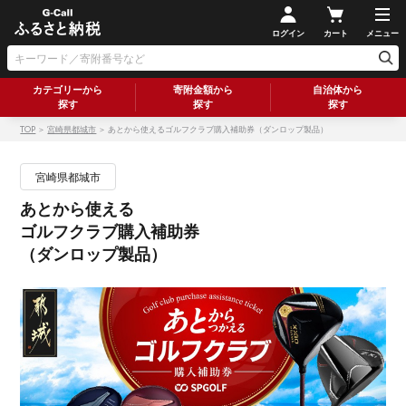
ログイン
カート
メニュー
カテゴリーから
寄附金額から
自治体から
探す
探す
探す
TOP
＞
宮崎県都城市
＞ あとから使えるゴルフクラブ購入補助券（ダンロップ製品）
宮崎県都城市
あとから使える
ゴルフクラブ購入補助券
（ダンロップ製品）