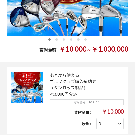
0
1
2
3
4
5
￥10,000
￥1,000,000
～
寄附金額
あとから使える
ゴルフクラブ購入補助券
（ダンロップ製品）
≪3,000円分≫
寄附番号 109156
￥10,000
寄附金額：
数量：