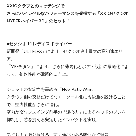
XXIOクラブとのマッチングで
さらにハイレベルなパフォーマンスを発揮する「XXIOゼクシオ
HYPERハイパー RD」のセット！
■ゼクシオ 14 レディス ドライバー
新開発「ULTiFLEX」により、ゼクシオ史上最大の高初速エリ
ア。
「VR-チタン」により、さらに薄肉化とボディ設計の最適化によ
って、初速性能が飛躍的に向上。
ショットの安定性を高める「New Activ Wing」
クラウン側の突起だけでなく、ソール側にも段差を設けること
で、空力性能がさらに進化。
空力がダウンスイング前半の「遠心力」によるヘッドのブレを
抑制し、芯を捉える安定したインパクトを実現。
気持ちよく振り抜ける、高く伸びのある爽快な打球音。