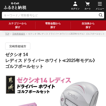
ログイン
カート
メニュー
カテゴリーから
寄附金額から
自治体から
探す
探す
探す
TOP
＞
宮崎県都城市
＞ ゼクシオ 14レディス ドライバー ホワイト≪2025年モデル》ゴルフボールセット
宮崎県都城市
ゼクシオ 14
レディス ドライバー ホワイト≪2025年モデル》
ゴルフボールセット