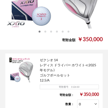
0
1
2
3
4
5
￥350,000
寄附金額
ゼクシオ 14
レディス ドライバー ホワイト≪2025
年モデル》
ゴルフボールセット
12.5/A
寄附番号 112610
￥350,000
寄附金額：
数量：