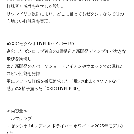
打球音と感性を科学した設計。
サウンドリブ設計により、どこに当ってもゼクシオならではの
心地よい打球音を実現。
■XXIOゼクシオ HYPERハイパー RD
進化したダンロップ独自の3層構造と新開発ディンプルが大きな
飛びを実現し、
また新開発のカバーがショートアイアンやウエッジでの優れた
スピン性能を発揮！
更にソフトな打感を徹底追求した「飛ぶ×止まる×ソフトな打
感」の3拍子揃った「XXIO HYPER RD」
≪内容量≫
ゴルフクラブ
・ゼクシオ 14 レディス ドライバー ホワイト≪2025年モデル》
1点