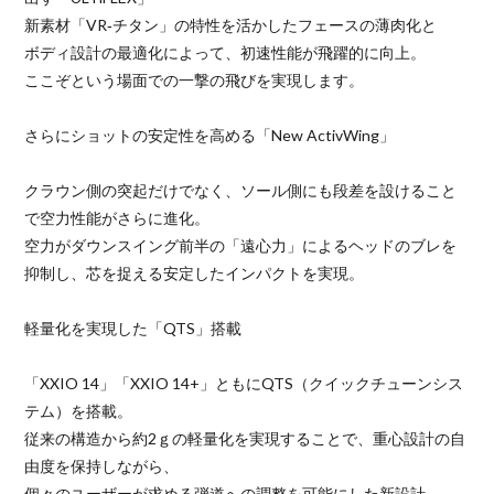
新素材「VR‐チタン」の特性を活かしたフェースの薄肉化と
ボディ設計の最適化によって、初速性能が飛躍的に向上。
ここぞという場面での一撃の飛びを実現します。
さらにショットの安定性を高める「New ActivWing」
クラウン側の突起だけでなく、ソール側にも段差を設けること
で空力性能がさらに進化。
空力がダウンスイング前半の「遠心力」によるヘッドのブレを
抑制し、芯を捉える安定したインパクトを実現。
軽量化を実現した「QTS」搭載
「XXIO 14」「XXIO 14+」ともにQTS（クイックチューンシス
テム）を搭載。
従来の構造から約2ｇの軽量化を実現することで、重心設計の自
由度を保持しながら、
個々のユーザーが求める弾道への調整を可能にした新設計。