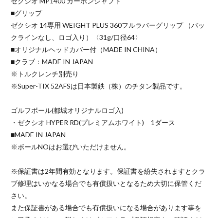
ゼクシオ MP1400 カーボンシャフト
■グリップ
ゼクシオ 14専用 WEIGHT PLUS 360フルラバーグリップ （バッ
クラインなし、ロゴ入り）〈31g/口径64〉
■オリジナルヘッドカバー付（MADE IN CHINA）
■クラブ：MADE IN JAPAN
※トルクレンチ別売り
※Super-TIX 52AFSは日本製鉄（株）のチタン製品です。
ゴルフボール(都城オリジナルロゴ入)
・ゼクシオ HYPER RD(プレミアムホワイト) 1ダース
■MADE IN JAPAN
※ボールNOはお選びいただけません。
※保証書は2年間有効となります。保証書を紛失されますとクラ
ブ修理はいかなる場合でも有償扱いとなるため大切に保管くだ
さい。
また保証書がある場合でも有償扱いになる場合があります事を