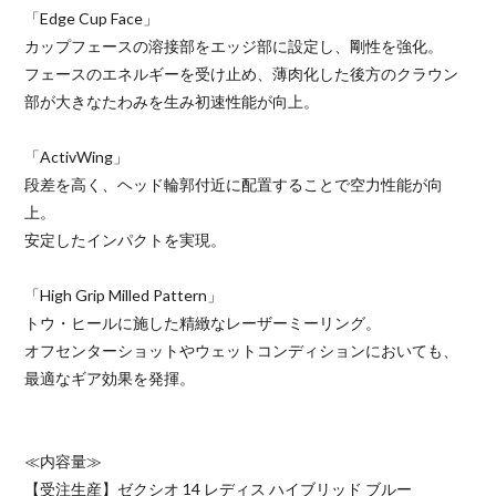
「Edge Cup Face」
カップフェースの溶接部をエッジ部に設定し、剛性を強化。
フェースのエネルギーを受け止め、薄肉化した後方のクラウン
部が大きなたわみを生み初速性能が向上。
「ActivWing」
段差を高く、ヘッド輪郭付近に配置することで空力性能が向
上。
安定したインパクトを実現。
「High Grip Milled Pattern」
トウ・ヒールに施した精緻なレーザーミーリング。
オフセンターショットやウェットコンディションにおいても、
最適なギア効果を発揮。
≪内容量≫
【受注生産】ゼクシオ 14 レディス ハイブリッド ブルー