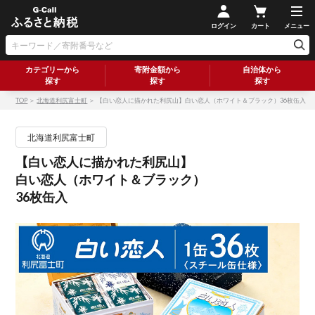
ログイン
カート
メニュー
カテゴリーから
寄附金額から
自治体から
探す
探す
探す
TOP
＞
北海道利尻富士町
＞ 【白い恋人に描かれた利尻山】白い恋人（ホワイト＆ブラック）36枚缶入
北海道利尻富士町
【白い恋人に描かれた利尻山】
白い恋人（ホワイト＆ブラック）
36枚缶入