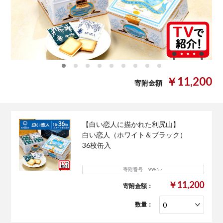
0
1
2
3
4
5
6
7
8
￥11,200
寄附金額
【白い恋人に描かれた利尻山】
白い恋人（ホワイト＆ブラック）
36枚缶入
寄附番号 99857
￥11,200
寄附金額：
数量：