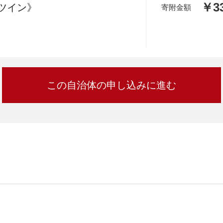
加西市
神戸市
宍粟市
￥33
ツイン》
兵庫県
寄附金額
新温泉町