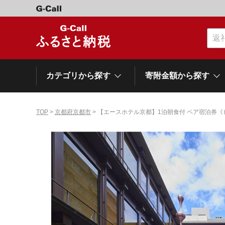
カテゴリから探す
寄附金額から探す
TOP
>
京都府京都市
> 【エースホテル京都】1泊朝食付 ペア宿泊券
カテゴリーから探す
寄附金額から探す
自治体から探す
特集
肉類（牛）
～\10,000
網走市
池田町
石狩市
白老町
白糠町
弟子屈
北海道
くだもの
\40,001～50,000
登別市
平取町
広尾町
紋別市
別海町
利尻富
ドリンク
\500,001～1,000,000
岩手県
雫石町
寝具