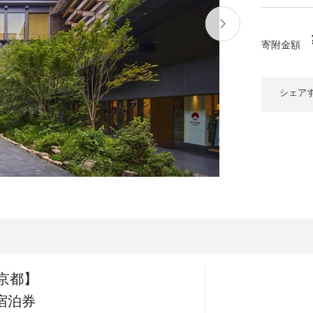
大府市
春日井市
名古屋市
山
愛知県
時計
ファッション
寄附金額
高
岐阜県
関市
山県市
福
シェア
三重県
多気町
南伊勢町
熊
石川県
津幡町
大
福井県
越前町
宮
滋賀県
近江八幡市
高島市
鹿児
京都府
亀岡市
京都市
沖
京都】
大阪府
堺市
大東市
宿泊券