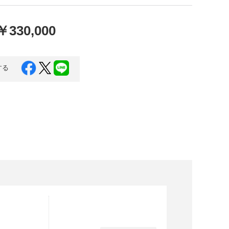
口県
岩国市
下関市
美容
￥330,000
知県
芸西村
岡県
大川市
する
本県
高森町
分県
玖珠町
崎県
延岡市
都城市
島県
東串良町
縄県
恩納村