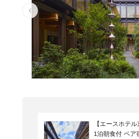
宮城県
気仙沼市
家具
山形県
東根市
南陽市
三川町
定期便
茨城県
下妻市
栃木県
大田原市
鹿沼市
千葉県
九十九里町
埼玉県
北本市
神奈川県
鎌倉市
横浜市
新潟県
南魚沼市
【エースホテル
1泊朝食付 ペア
富山県
魚津市
氷見市