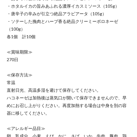
・ホタルイカの旨みあふれる濃厚イカスミソース（105g）
・唐辛子の辛みが引立つ絶品アラビアータ（105g）
・ソテーした挽肉とハーブ香る絶品クリーミーボロネーゼ
（100g）
各1個 計10個
≪賞味期限≫
270日
≪保存方法≫
常温
直射日光、高温多湿を避けて保存してください。
ハコネーゼは加熱後は蒸気口が開いて保存できませんので、早
めにお召し上がりください。再度加熱する場合は中身を別の容
器に移してください。
≪アレルギー品目≫
卵、乳成分、小麦、えび、かに、さば、いか、牛肉、豚肉、鶏