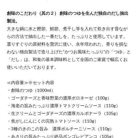
創味のこだわり（其の２） 創味のつゆを生んだ独自のだし抽出
製法。
大きな鍋に水と鰹節、鯖節、煮干し等を入れて炊き出す昔なが
らの方法で抽出した一番だしを、たっぷりと使用しています。
選りすぐりの原材料を贅沢に使い、永年培われた、香りを損な
わない独自製法で造り上げた“かつお風味たっぷり”の「つゆ」と
「だし」は、和食の基本調味料として全国のご家庭で幅広くお
使いいただいております。
≪内容量≫※セット内容
・創味のつゆ（1000ml）
・ゴーダチーズと香味野菜の濃厚ボロネーゼ（100g）
・海老の旨みたっぷり濃厚トマトクリームソース（110g）
・生クリームとゴーダチーズの濃厚カルボナーラ（105g）
・焦がしにんにくの完熟トマトソース（110g）
・3種のきのこの旨み 濃厚ポルチーニソース（110g）
・あさりの旨みたっぷり絶品ボンゴレビアンコ（105g）