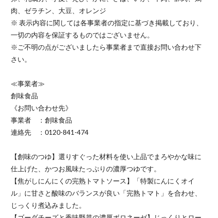
肉、ゼラチン、大豆、オレンジ
※ 表示内容に関しては各事業者の指定に基づき掲載しており、
一切の内容を保証するものではございません。
※ご不明の点がございましたら事業者まで直接お問い合わせ下
さい。
≪事業者≫
創味食品
《お問い合わせ先》
事業者 ：創味食品
連絡先 ：0120-841-474
【創味のつゆ】選りすぐった材料を使い上品でまろやかな味に
仕上げた、かつお風味たっぷりの濃厚つゆです。
【焦がしにんにくの完熟トマトソース】「特製にんにくオイ
ル」に甘さと酸味のバランスが良い「完熟トマト」を合わせ、
じっくり煮込みました。
【ゴーダチーズと香味野菜の濃厚ボロネーゼ】じっくりとロー