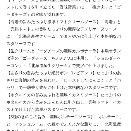
ストして香りを引き立てた「香味野菜」に、「挽き肉」と「ゴ
ーダチーズ」の旨味が溢れます。
【海老の旨みたっぷり濃厚トマトクリームソース】「海老」と
「完熟トマト」の旨味たっぷりの濃厚なアメリケーヌソース
に、「北海道産生クリーム」でまろやかに仕上げた本格的なパ
スタソースです。
【生クリームとゴーダチーズの濃厚カルボナーラ】本場オラン
ダ産の「ゴーダチーズ」をふんだんに使用し、「ショルダーベ
ーコン」・「北海道産生クリーム」で贅沢に仕上げました。
【あさりの旨みたっぷり絶品ボンゴレビアンコ】たっぷりのあ
さりに真鯛の旨みを合わせ、「ローストしたにんにく」と「パ
セリ」で一層香り豊かに仕上げた本格的なパスタソースです。
【ホタルイカの旨みあふれる濃厚イカスミソース】たっぷりの
ホタルイカから旨みをふんだんに引き出し、完熟トマト・イカ
スミで仕上げた濃厚パスタソースです。
【3種のきのこの旨み 濃厚ポルチーニソース】「ポルチーニ」
と「マッシュルーム」の豊かでふくよかな薫りに、「北海道産