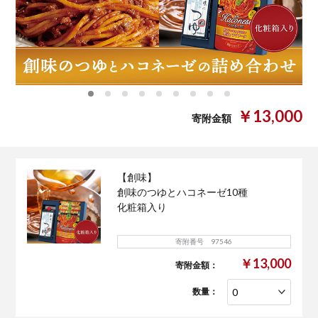
0
1
2
3
4
5
6
7
8
￥13,000
寄附金額
【創味】
創味のつゆとハコネーゼ10種
化粧箱入り
寄附番号 97546
￥13,000
寄附金額：
数量：