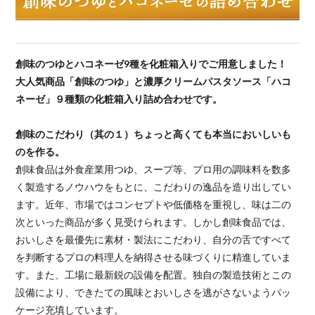
創味のつゆとハコネーゼ9種を化粧箱入りでご用意しました！
大人気商品「創味のつゆ」と濃厚クリームパスタソース「ハコ
ネーゼ」９種類の化粧箱入り詰め合わせです。
創味のこだわり（其の１）ちょっと高くても本当においしいも
のを作る。
創味食品は外食産業用つゆ、スープ等、プロ用の調味料を数多
く製造するノウハウをもとに、こだわりの逸品を造り出してい
ます。近年、市場ではコンセプトや低価格を重視し、味は二の
次といった商品が多く見受けられます。しかし創味食品では、
おいしさを最優先に素材・製法にこだわり、自分の舌ですべて
を判断するプロの料理人を納得させる味づくりに精進していま
す。また、工場に最新鋭の設備を配置。独自の製造技術とこの
設備により、できたての風味とおいしさを逃がさないようパッ
ケージ充填しています。