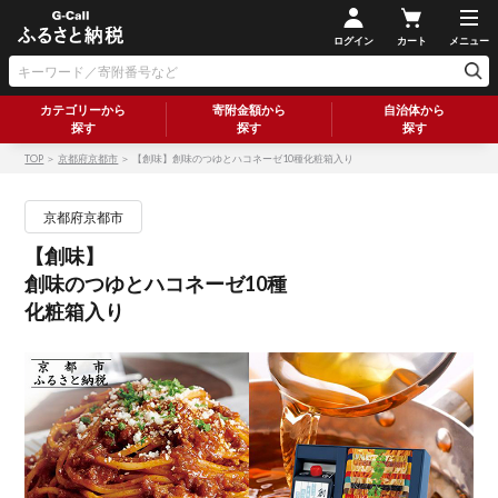
ログイン
カート
メニュー
カテゴリーから
寄附金額から
自治体から
探す
探す
探す
TOP
＞
京都府京都市
＞ 【創味】創味のつゆとハコネーゼ10種化粧箱入り
京都府京都市
【創味】
創味のつゆとハコネーゼ10種
化粧箱入り