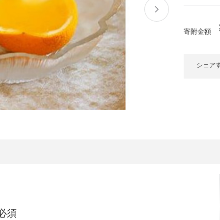
大府市
春日井市
名古屋市
山
愛知県
時計
ファッション
寄附金額
高
岐阜県
関市
山県市
福
シェア
三重県
多気町
南伊勢町
熊
石川県
津幡町
大
福井県
越前町
宮
滋賀県
近江八幡市
高島市
鹿児
京都府
亀岡市
京都市
沖
大阪府
堺市
大東市
必須