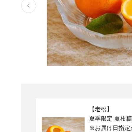
宮城県
気仙沼市
家具
山形県
東根市
南陽市
三川町
定期便
茨城県
下妻市
栃木県
大田原市
鹿沼市
千葉県
九十九里町
埼玉県
北本市
神奈川県
鎌倉市
横浜市
【老松】
新潟県
南魚沼市
夏季限定 夏柑糖
※お届け日指定
富山県
魚津市
氷見市