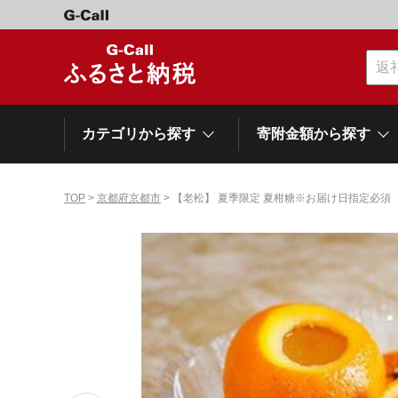
カテゴリから探す
寄附金額から探す
TOP
>
京都府京都市
> 【老松】 夏季限定 夏柑糖※お届け日指定必須
カテゴリーから探す
寄附金額から探す
自治体から探す
特集
肉類（牛）
～\10,000
網走市
池田町
石狩市
白老町
白糠町
弟子屈
北海道
くだもの
\40,001～50,000
登別市
平取町
広尾町
紋別市
別海町
利尻富
ドリンク
\500,001～1,000,000
岩手県
雫石町
寝具