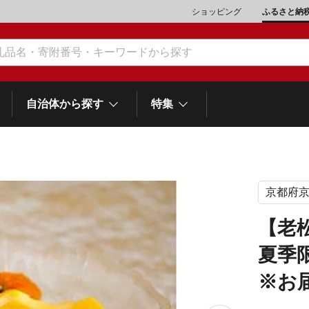
ショッピング
ふるさと納
自治体から探す
特集
京都府
肉類（鶏・豚・他）
\10,001～20,000
魚介類
\20,001～30,000
市川三郷町
笛吹市
和歌
山梨県
【老
町
富士河口湖町
スイーツ
\50,001～100,000
野菜
\100,001～200,000
夏季
岡
士町
熱海市
伊豆市
御殿場市
静岡県
他食品
\1,000,001～5,000,000
旅行券・食事券
\5,000,001～10,000,000
※お
沼津市
袋井市
三島市
島
スポーツ・アウトドア
雑貨・日用品