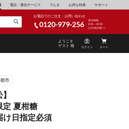
税
電話・通信サービス
でんき
お得な特典
サポート
お電話でのご注文・お問い合わせ
受付時間
0120-979-256
9:00～18:00
(土日祝日除く)
ようこそ
ゲスト 様
ログイン
カート
京都市
米
\30,001～40,000
山県
湯浅町
松】
酒
\200,001～500,000
限定 夏柑糖
山県
笠岡市
家電・AV機器
\10,000,001～
届け日指定必須
根県
海士町
キッチン用品