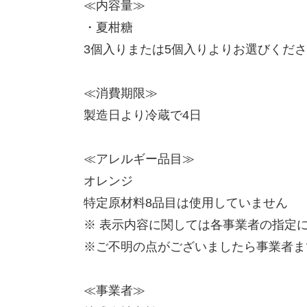
≪内容量≫
・夏柑糖
3個入りまたは5個入りよりお選びくだ
≪消費期限≫
製造日より冷蔵で4日
≪アレルギー品目≫
オレンジ
特定原材料8品目は使用していません
※ 表示内容に関しては各事業者の指定
※ご不明の点がございましたら事業者ま
≪事業者≫