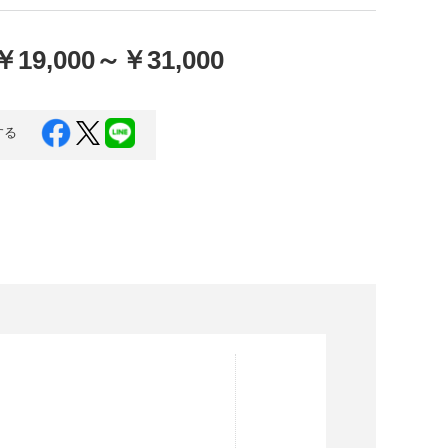
口県
岩国市
下関市
美容
￥19,000
～
￥31,000
知県
芸西村
岡県
大川市
する
本県
高森町
分県
玖珠町
崎県
延岡市
都城市
島県
東串良町
縄県
恩納村