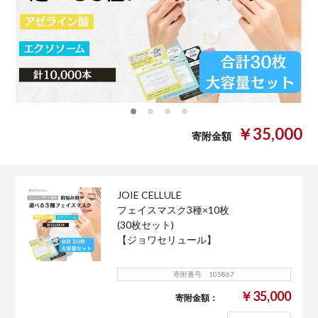
0
1
2
3
￥35,000
寄附金額
JOIE CELLULE
フェイスマスク3種×10枚
(30枚セット)
【ジョワセリュール】
寄附番号 105867
￥35,000
寄附金額：