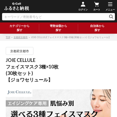
ログイン
カート
メニュー
カテゴリーから
寄附金額から
自治体から
探す
探す
探す
TOP
＞
京都府京都市
＞ JOIE CELLULEフェイスマスク3種×10枚(30枚セット)【ジョワセリュール】
京都府京都市
JOIE CELLULE
フェイスマスク3種×10枚
(30枚セット)
【ジョワセリュール】