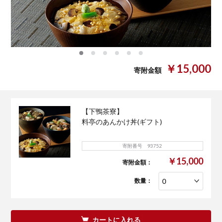
0
1
2
3
4
5
￥15,000
寄附金額
【下鴨茶寮】
料亭のあんかけ丼(ギフト)
寄附番号 93752
￥15,000
寄附金額：
数量：
カートに入れる