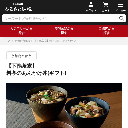
ログイン
カート
メニュー
カテゴリーから
寄附金額から
自治体から
探す
探す
探す
TOP
＞
京都府京都市
＞ 【下鴨茶寮】料亭のあんかけ丼(ギフト)
京都府京都市
【下鴨茶寮】
料亭のあんかけ丼(ギフト)