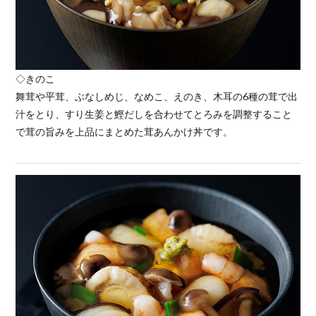
◇きのこ
舞茸や平茸、ぶなしめじ、なめこ、えのき、木耳の6種の茸で出
汁をとり、すり生姜と鰹だしを合わせてとろみを調整すること
で茸の旨みを上品にまとめた茸あんかけ丼です。