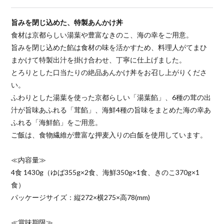
旨みを閉じ込めた、特製あんかけ丼
食材は京都らしい湯葉や豊富なきのこ、海の幸をご用意。
旨みを閉じ込めた餡は食材の味を活かすため、料理人がてまひ
まかけて特製出汁を掛け合わせ、丁寧に仕上げました。
とろりとした口当たりの絶品あんかけ丼をお召し上がりくださ
い。
ふわりとした湯葉を使った京都らしい「湯葉餡」、6種の茸の出
汁が旨味あふれる「茸餡」、海鮮4種の旨味をまとめた海の幸あ
ふれる「海鮮餡」をご用意。
ご飯は、食物繊維が豊富な押麦入りの白飯を使用しています。
≪内容量≫
4食 1430g（ゆば355g×2食、海鮮350g×1食、きのこ370g×1
食）
パッケージサイズ：縦272×横275×高78(mm)
≪賞味期限≫