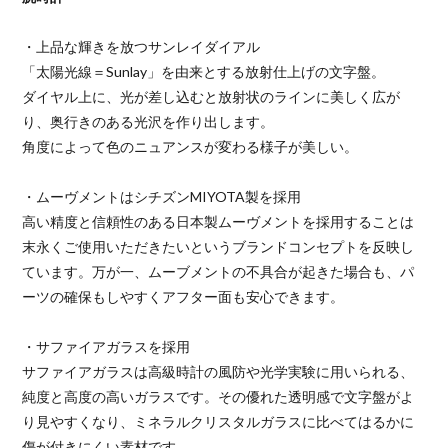
・上品な輝きを放つサンレイダイアル
「太陽光線＝Sunlay」を由来とする放射仕上げの文字盤。
ダイヤル上に、光が差し込むと放射状のラインに美しく広が
り、奥行きのある光沢を作り出します。
角度によって色のニュアンスが変わる様子が美しい。
・ムーヴメントはシチズンMIYOTA製を採用
高い精度と信頼性のある日本製ムーヴメントを採用することは
末永くご使用いただきたいというブランドコンセプトを反映し
ています。万が一、ムーブメントの不具合が起きた場合も、パ
ーツの確保もしやすくアフター面も安心できます。
・サファイアガラスを採用
サファイアガラスは高級時計の風防や光学実験に用いられる、
純度と高度の高いガラスです。その優れた透明感で文字盤がよ
り見やすくなり、ミネラルクリスタルガラスに比べてはるかに
傷が付きにくい素材です。