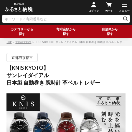
ログイン
カート
メニュー
カテゴリーから
寄附金額から
自治体から
探す
探す
探す
TOP
＞
京都府京都市
＞ 【KNIS KYOTO】サンレイダイアル 日本製 自動巻き 腕時計 革ベルト レザー
京都府京都市
【KNIS KYOTO】
サンレイダイアル
日本製 自動巻き 腕時計 革ベルト レザー