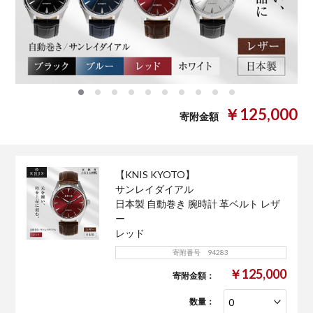
0
1
2
3
4
5
6
7
8
9
￥125,000
寄附金額
【KNIS KYOTO】
サンレイダイアル
日本製 自動巻き 腕時計 革ベルト レザ
ー
レッド
寄附番号 94283
￥125,000
寄附金額：
数量：