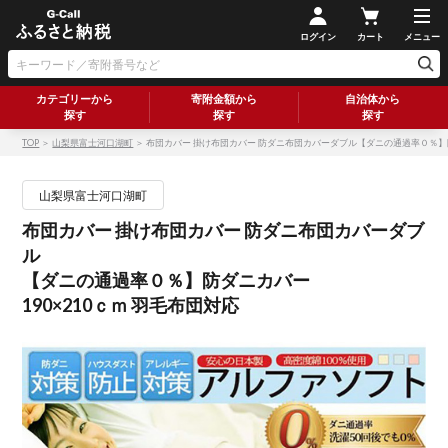
ログイン
カート
メニュー
カテゴリーから
寄附金額から
自治体から
探す
探す
探す
TOP
＞
山梨県富士河口湖町
＞ 布団カバー 掛け布団カバー 防ダニ布団カバーダブル【ダニの通過率０％】防ダ
山梨県富士河口湖町
布団カバー 掛け布団カバー 防ダニ布団カバーダブ
ル
【ダニの通過率０％】防ダニカバー
190×210ｃｍ 羽毛布団対応