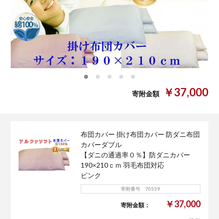
0
1
2
3
4
￥37,000
寄附金額
布団カバー 掛け布団カバー 防ダニ布団
カバーダブル
【ダニの通過率０％】防ダニカバー
190×210ｃｍ 羽毛布団対応
ピンク
寄附番号 70539
￥37,000
寄附金額：