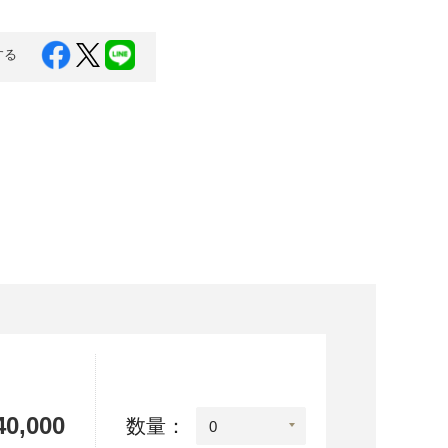
口県
岩国市
下関市
美容
する
知県
芸西村
岡県
大川市
本県
高森町
分県
玖珠町
崎県
延岡市
都城市
島県
東串良町
縄県
恩納村
0,000
数量：