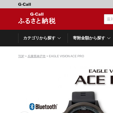
カテゴリから探す
寄附金額から探す
TOP
>
兵庫県神戸市
> EAGLE VISION ACE PRO
カテゴリーから探す
寄附金額から探す
自治体から探す
特集
肉類（牛）
～\10,000
網走市
池田町
石狩市
白老町
白糠町
弟子屈
北海道
くだもの
\40,001～50,000
登別市
平取町
広尾町
紋別市
別海町
利尻富
ドリンク
\500,001～1,000,000
岩手県
雫石町
寝具