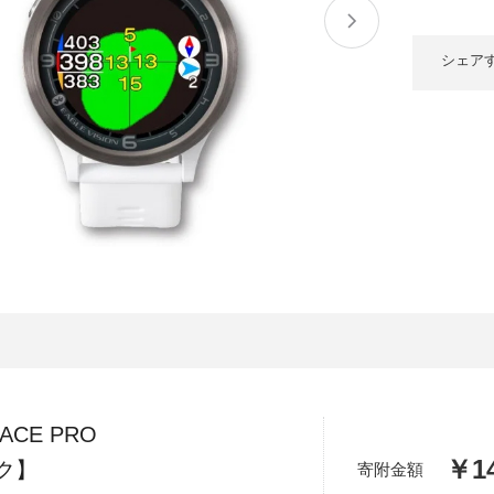
大府市
春日井市
名古屋市
山
愛知県
時計
ファッション
シェア
高
岐阜県
関市
山県市
福
三重県
多気町
南伊勢町
熊
石川県
津幡町
大
福井県
越前町
宮
滋賀県
近江八幡市
高島市
鹿児
京都府
亀岡市
京都市
沖
 ACE PRO
大阪府
堺市
大東市
￥14
ク】
寄附金額