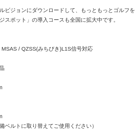
ルビジョンにダウンロードして、もっともっとゴルフを
ジスポット」の導入コースも全国に拡大中です。
/ MSAS / QZSS(みちびき)L1S信号対応
晶
m
m
備ベルトに取り替えてご使用ください）