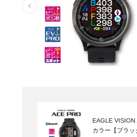
宮城県
気仙沼市
家具
山形県
東根市
南陽市
三川町
定期便
茨城県
下妻市
栃木県
大田原市
鹿沼市
千葉県
九十九里町
埼玉県
北本市
神奈川県
鎌倉市
横浜市
EAGLE VISION
新潟県
南魚沼市
カラー【ブラッ
富山県
魚津市
氷見市