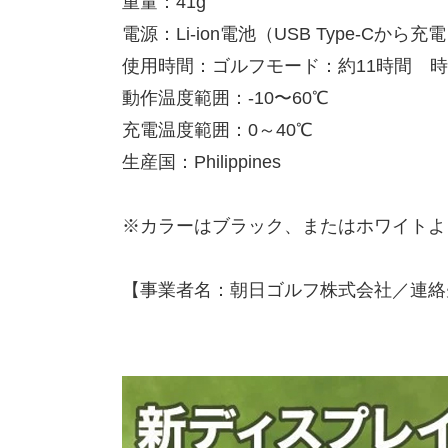
重量：41g
電源：Li-ion電池（USB Type-Cから充
使用時間：ゴルフモード：約11時間 時
動作温度範囲：-10〜60℃
充電温度範囲：0～40℃
生産国：Philippines
※カラーはブラック、またはホワイトよ
【事業者名：朝日ゴルフ株式会社／連絡先：0