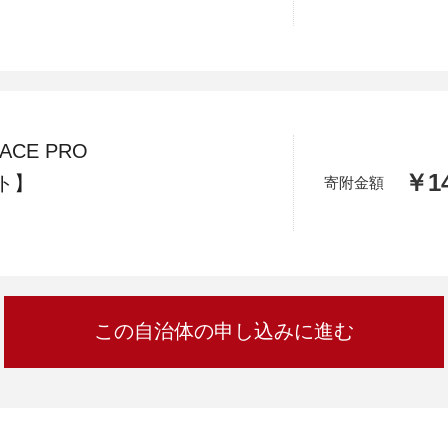
加西市
神戸市
宍粟市
兵庫県
新温泉町
 ACE PRO
￥14
ト】
寄附金額