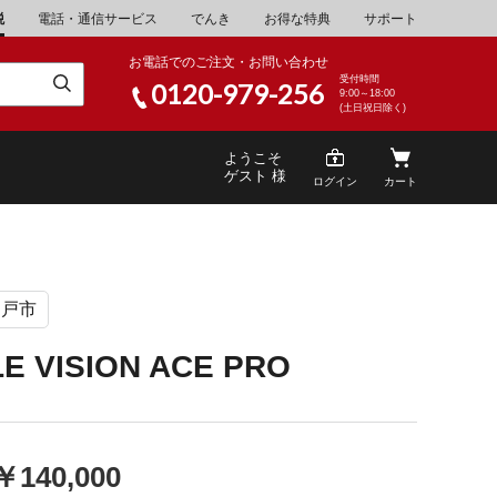
税
電話・通信サービス
でんき
お得な特典
サポート
お電話でのご注文・お問い合わせ
受付時間
0120-979-256
9:00～18:00
(土日祝日除く)
ようこそ
ゲスト 様
ログイン
カート
神戸市
米
\30,001～40,000
山県
湯浅町
E VISION ACE PRO
酒
\200,001～500,000
山県
笠岡市
家電・AV機器
\10,000,001～
根県
海士町
￥140,000
キッチン用品