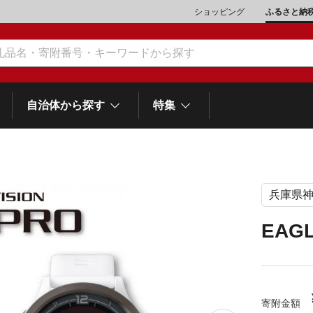
ショッピング
ふるさと納
自治体から探す
特集
兵庫県
肉類（鶏・豚・他）
\10,001～20,000
魚介類
\20,001～30,000
市川三郷町
笛吹市
和歌
山梨県
EAGL
町
富士河口湖町
スイーツ
\50,001～100,000
野菜
\100,001～200,000
岡
士町
熱海市
伊豆市
御殿場市
静岡県
他食品
\1,000,001～5,000,000
旅行券・食事券
\5,000,001～10,000,000
沼津市
袋井市
三島市
島
寄附金額
スポーツ・アウトドア
雑貨・日用品