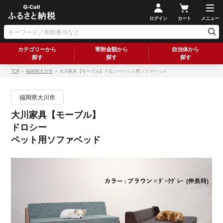
ログイン
カート
メニュー
カテゴリーから
寄附金額から
自治体から
探す
探す
探す
TOP
＞
福岡県大川市
＞ 大川家具【モーブル】ドロシーペット用ソファベッド
福岡県大川市
大川家具【モーブル】
ドロシー
ペット用ソファベッド