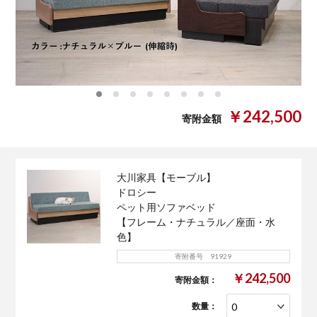
0
1
2
3
4
5
6
7
￥242,500
寄附金額
大川家具【モーブル】
ドロシー
ペット用ソファベッド
【フレーム・ナチュラル／座面・水
色】
寄附番号 91929
￥242,500
寄附金額：
数量：