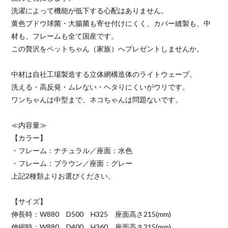
洗濯によって機能が低下する心配はありません。
黄色ブドウ球菌・大腸菌も寄せ付けにくく、カバー縫製も、中
材も、フレームも全て国産です。
この贅沢をペットちゃん（家族）へプレゼントしませんか。
中材は自社工場製造する立体網構造体のライトウェーブ。
洗える・高反発・ムレない・ヘタりにくいがウリです。
ワンちゃんは中型まで、ネコちゃんは問題ないです。
≪内容量≫
【カラー】
・フレーム：ナチュラル／座面：水色
・フレーム：ブラウン／座面：グレー
上記2種類よりお選びください。
【サイズ】
伸長時：W880 D500 H325 座面高さ215(mm)
伸縮時：W880 D400 H360 座面高さ215(mm)