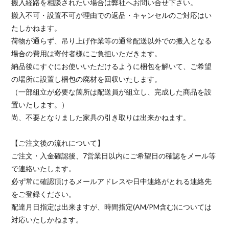
搬入経路を相談されたい場合は弊社へお問い合せ下さい。
搬入不可・設置不可が理由での返品・キャンセルのご対応はい
たしかねます。
荷物が通らず、吊り上げ作業等の通常配送以外での搬入となる
場合の費用は寄付者様にご負担いただきます。
納品後にすぐにお使いいただけるように梱包を解いて、ご希望
の場所に設置し梱包の廃材を回収いたします。
（一部組立が必要な箇所は配送員が組立し、完成した商品を設
置いたします。）
尚、不要となりました家具の引き取りは出来かねます。
【ご注文後の流れについて】
ご注文・入金確認後、7営業日以内にご希望日の確認をメール等
で連絡いたします。
必ず常に確認頂けるメールアドレスや日中連絡がとれる連絡先
をご登録ください。
配達月日指定は出来ますが、時間指定(AM/PM含む)については
対応いたしかねます。