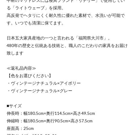
中材のマットレスには寝具ブランド「リテリー」で使用してい
る「ライトウェーブ」を採用。
高反発でヘタリにくく耐久性に優れた素材で、水洗いが可能で
す。いつでも清潔に保てます。
日本五大家具産地の一つと言われる「福岡県大川市」。
480年の歴史と伝統ある技術と、職人のこだわりの家具をお届け
致します
≪返礼品内容≫
【色をお選びください】
・ヴィンテージナチュラル×アイボリー
・ヴィンテージナチュラル×グレー
■サイズ
伸長時：幅180.5cm×奥行114.5cm×高さ49.5cm
伸縮時：幅180.5cm×奥行90.5cm×高さ57.5cm
座面高：25cm