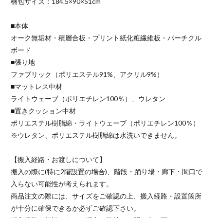
梱包サイズ：184.5×90×51cm
■本体
オーク無垢材・積層合板・プリント紙化粧繊維板・パーチクル
ボード
■張り地
ファブリック（ポリエステル91%、アクリル9%）
■マットレス中材
ライトウェーブ（ポリエチレン100％）、ウレタン
■置きクッション中材
ポリエステル樹脂綿・ライトウェーブ（ポリエチレン100％）
※ウレタン、ポリエステル樹脂綿は水洗いできません。
【搬入経路・お渡しについて】
搬入の際に(特に2階設置の場合)、階段・踊り場・廊下・間口で
入らない可能性が考えられます。
商品注文の際には、サイズをご確認の上、搬入経路・設置箇所
が十分に確保できるか必ずご確認下さい。