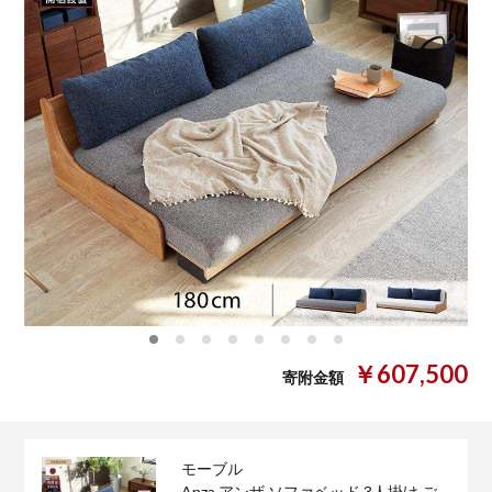
0
1
2
3
4
5
6
7
￥607,500
寄附金額
モーブル
Anza アンザ ソファベッド 3人掛け ご