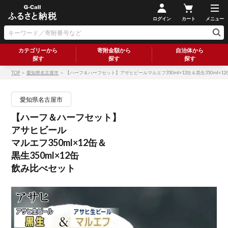
ログイン
カート
メニュー
カテゴリーから
寄附金額から
自治体から
探す
探す
探す
TOP
＞
愛知県名古屋市
＞ 【ハーフ＆ハーフセット】アサヒビールマルエフ350ml×12缶＆黒生350ml×1
愛知県名古屋市
【ハーフ＆ハーフセット】
アサヒビール
マルエフ350ml×12缶＆
黒生350ml×12缶
飲み比べセット