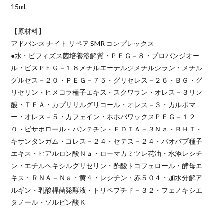
15mL
【原材料】
アドバンス ナイト リペア SMR コンプレックス
●水・ビフィズス菌培養溶解質・ＰＥＧ－８・プロパンジオー
ル・ビスＰＥＧ－１８メチルエーテルジメチルシラン・メチル
グルセス－２０・ＰＥＧ－７５・グリセレス－２６・ＢＧ・グ
リセリン・ヒメコラ種子エキス・スクワラン・オレス－３リン
酸・ＴＥＡ・カプリリルグリコール・オレス－３・カルボマ
ー・オレス－５・カフェイン・ホホバワックスＰＥＧ－１２
０・ビサボロール・パンテチン・ＥＤＴＡ－３Ｎａ・ＢＨＴ・
キサンタンガム・コレス－２４・セテス－２４・バオバブ種子
エキス・ヒアルロン酸Ｎａ・ローマカミツレ花油・水添レシチ
ン・エチルヘキシルグリセリン・酢酸トコフェロール・酵母エ
キス・ＲＮＡ－Ｎａ・黄４・レシチン・赤５０４・加水分解ア
ルギン・乳酸桿菌発酵液・トリペプチド－３２・フェノキシエ
タノール・ソルビン酸Ｋ