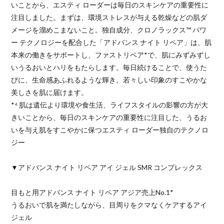
いことから、エスティ ローダーは毎日のスキンケアの重要性に
注目しました。まずは、環境ストレスが与える乾燥などの肌ダ
メージを溜めこまないこと。独自成分、クロノラックス™ パワ
ー テクノロジーを配合した「アドバンス ナイト リペア」は、肌
本来の働きをサポートし、ファストリペア*で、肌にみずみずし
いうるおいとハリをもたらします。毎日続けることで、使うた
びに、生命感あふれるような輝き。若々しい印象のすこやかな
美しさを肌に届けます。
*⁴ 肌は遺伝より環境や食生活、ライフスタイルの影響の方が大
きいことから、毎日のスキンケアの重要性に注目した、うるお
いを与え肌をすこやかに保つエスティ ローダー独自のテクノロ
ジー
▼アドバンス ナイト リペア アイ ジェル SMR コンプレックス
目もと用アドバンス ナイト リペア アジア売上No.1*
うるおいで肌を満たしながら、目周りをクマなくケアするアイ
ジェル