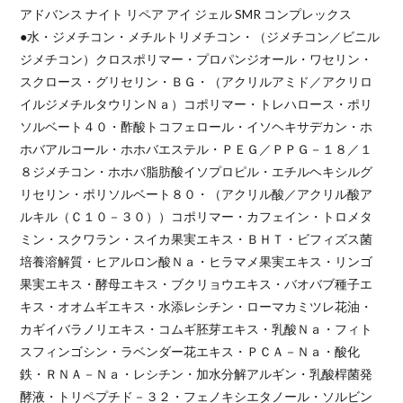
アドバンス ナイト リペア アイ ジェル SMR コンプレックス
●水・ジメチコン・メチルトリメチコン・（ジメチコン／ビニル
ジメチコン）クロスポリマー・プロパンジオール・ワセリン・
スクロース・グリセリン・ＢＧ・（アクリルアミド／アクリロ
イルジメチルタウリンＮａ）コポリマー・トレハロース・ポリ
ソルベート４０・酢酸トコフェロール・イソヘキサデカン・ホ
ホバアルコール・ホホバエステル・ＰＥＧ／ＰＰＧ－１８／１
８ジメチコン・ホホバ脂肪酸イソプロピル・エチルヘキシルグ
リセリン・ポリソルベート８０・（アクリル酸／アクリル酸ア
ルキル（Ｃ１０－３０））コポリマー・カフェイン・トロメタ
ミン・スクワラン・スイカ果実エキス・ＢＨＴ・ビフィズス菌
培養溶解質・ヒアルロン酸Ｎａ・ヒラマメ果実エキス・リンゴ
果実エキス・酵母エキス・ブクリョウエキス・バオバブ種子エ
キス・オオムギエキス・水添レシチン・ローマカミツレ花油・
カギイバラノリエキス・コムギ胚芽エキス・乳酸Ｎａ・フィト
スフィンゴシン・ラベンダー花エキス・ＰＣＡ－Ｎａ・酸化
鉄・ＲＮＡ－Ｎａ・レシチン・加水分解アルギン・乳酸桿菌発
酵液・トリペプチド－３２・フェノキシエタノール・ソルビン