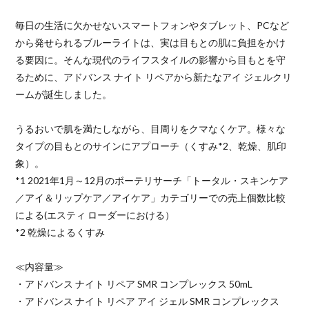
毎日の生活に欠かせないスマートフォンやタブレット、PCなど
から発せられるブルーライトは、実は目もとの肌に負担をかけ
る要因に。そんな現代のライフスタイルの影響から目もとを守
るために、アドバンス ナイト リペアから新たなアイ ジェルクリ
ームが誕生しました。
うるおいで肌を満たしながら、目周りをクマなくケア。様々な
タイプの目もとのサインにアプローチ（くすみ*2、乾燥、肌印
象）。
*1 2021年1月～12月のボーテリサーチ「トータル・スキンケア
／アイ＆リップケア／アイケア」カテゴリーでの売上個数比較
による(エスティ ローダーにおける）
*2 乾燥によるくすみ
≪内容量≫
・アドバンス ナイト リペア SMR コンプレックス 50mL
・アドバンス ナイト リペア アイ ジェル SMR コンプレックス