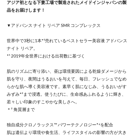
アジア初となる下妻工場で製造されたメイドインジャパンの製
品をお届けします！
▼アドバンス ナイト リペア SMR コンプレックス
世界中で3秒に1本*¹売れているベストセラー美容液 アドバンス
ナイト リペア。
*¹ 2019年全世界における出荷数に基づく
肌のリズムに寄り添い、昼は環境要因による乾燥ダメージから
肌を守り、夜間はうるおいを与えて、毎日、フレッシュでなめ
らかな肌へ導く美容液です。素早く肌になじみ、うるおいがす
みずみ*²まで浸透。使うたびに、生命感あふれるように輝き、
若々しい印象のすこやかな美しさへ。
＊² 角質層まで
独自成分クロノラックス™ パワーテクノロジー*⁴を配合
肌は遺伝より環境や食生活、ライフスタイルの影響の方が大き