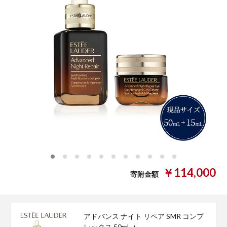
0
1
2
3
4
5
6
7
8
9
10
￥114,000
寄附金額
アドバンス ナイト リペア SMR コンプ
レックス 50mL +