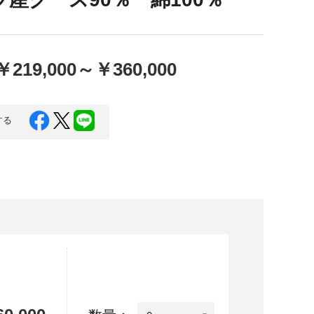
口県
岩国市
下関市
美容
知県
芸西村
￥219,000
～
￥360,000
岡県
大川市
する
本県
高森町
分県
玖珠町
崎県
延岡市
都城市
島県
東串良町
縄県
恩納村