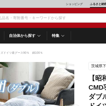
ショッピング
ふるさと納
自治体から探す
特集
ズドイツ産グース90％ 綿100％
茨城県
肉類（鶏・豚・他）
\10,001～20,000
魚介類
\20,001～30,000
市川三郷町
笛吹市
和歌
山梨県
【昭
町
富士河口湖町
スイーツ
\50,001～100,000
野菜
\100,001～200,000
CM
岡
士町
熱海市
伊豆市
御殿場市
静岡県
他食品
\1,000,001～5,000,000
旅行券・食事券
\5,000,001～10,000,000
ダブ
沼津市
袋井市
三島市
島
ドイツ
スポーツ・アウトドア
雑貨・日用品