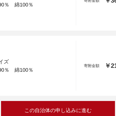
￥36
寄附金額
加西市
神戸市
宍粟市
兵庫県
0％ 綿100％
新温泉町
イズ
￥21
寄附金額
0％ 綿100％