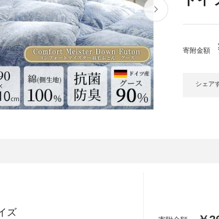
大府市
春日井市
名古屋市
山
愛知県
時計
ファッション
高
岐阜県
関市
山県市
寄附金額
福
三重県
多気町
南伊勢町
シェア
熊
石川県
津幡町
大
福井県
越前町
宮
滋賀県
近江八幡市
高島市
鹿児
京都府
亀岡市
京都市
沖
大阪府
堺市
大東市
イズ