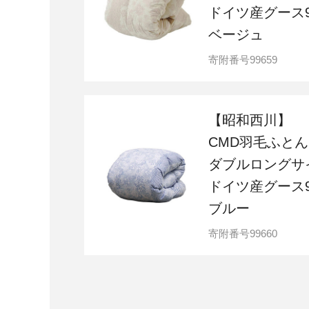
ドイツ産グース9
ベージュ
寄附番号
99659
【昭和西川】
CMD羽毛ふとん
ダブルロングサ
ドイツ産グース9
ブルー
寄附番号
99660