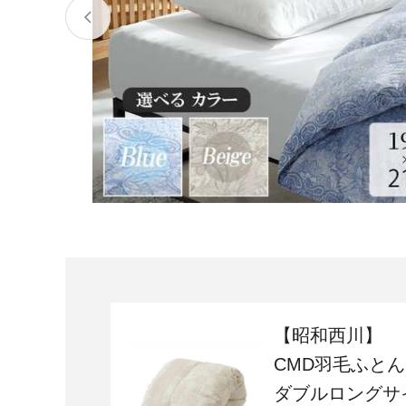
宮城県
気仙沼市
家具
山形県
東根市
南陽市
三川町
定期便
茨城県
下妻市
栃木県
大田原市
鹿沼市
千葉県
九十九里町
埼玉県
北本市
神奈川県
鎌倉市
横浜市
【昭和西川】
新潟県
南魚沼市
CMD羽毛ふとん
ダブルロングサ
富山県
魚津市
氷見市