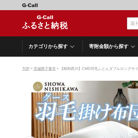
カテゴリから探す
寄附金額から探す
TOP
>
茨城県下妻市
> 【昭和西川】CMD羽毛ふとんダブルロングサイ
カテゴリーから探す
寄附金額から探す
自治体から探す
特集
肉類（牛）
～\10,000
網走市
池田町
石狩市
白老町
白糠町
弟子屈
北海道
くだもの
\40,001～50,000
登別市
平取町
広尾町
紋別市
別海町
利尻富
ドリンク
\500,001～1,000,000
岩手県
雫石町
寝具