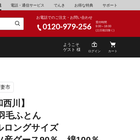
税
電話・通信サービス
でんき
お得な特典
サポート
お電話でのご注文・お問い合わせ
受付時間
0120-979-256
9:00～18:00
(土日祝日除く)
ようこそ
ゲスト 様
ログイン
カート
下妻市
米
\30,001～40,000
山県
湯浅町
和西川】
酒
\200,001～500,000
D羽毛ふとん
山県
笠岡市
家電・AV機器
\10,000,001～
ルロングサイズ
根県
海士町
産グース90％ 綿100％
キッチン用品