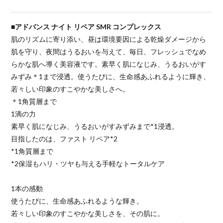
■アドバンス ナイト リペア SMR コンプレックス
肌のリズムに寄り添い、昼は環境要因による乾燥ダメージから
肌を守り、夜間はうるおいを与えて、毎日、フレッシュでなめ
らかな肌へ導く美容液です。素早く肌になじみ、うるおいがす
みずみ＊1まで浸透。使うたびに、生命感あふれるように輝き、
若々しい印象のすこやかな美しさへ。
＊1角質層まで
1滴の力
素早く肌になじみ、うるおいがすみずみまで*1浸透。
目指したのは、ファスト リペア*2
*1角質層まで
*2保湿もハリ・ツヤも与える手軽なトータルケア
1本の感動
使うたびに、生命感あふれるような輝き。
若々しい印象のすこやかな美しさを、その肌に。