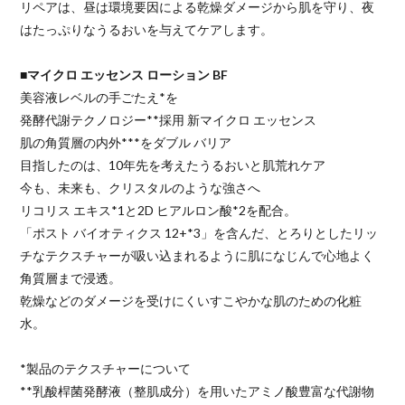
リペアは、昼は環境要因による乾燥ダメージから肌を守り、夜
はたっぷりなうるおいを与えてケアします。
■マイクロ エッセンス ローション BF
美容液レベルの手ごたえ*を
発酵代謝テクノロジー**採用 新マイクロ エッセンス
肌の角質層の内外***をダブル バリア
目指したのは、10年先を考えたうるおいと肌荒れケア
今も、未来も、クリスタルのような強さへ
リコリス エキス*1と2D ヒアルロン酸*2を配合。
「ポスト バイオティクス 12+*3」を含んだ、とろりとしたリッ
チなテクスチャーが吸い込まれるように肌になじんで心地よく
角質層まで浸透。
乾燥などのダメージを受けにくいすこやかな肌のための化粧
水。
*製品のテクスチャーについて
**乳酸桿菌発酵液（整肌成分）を用いたアミノ酸豊富な代謝物