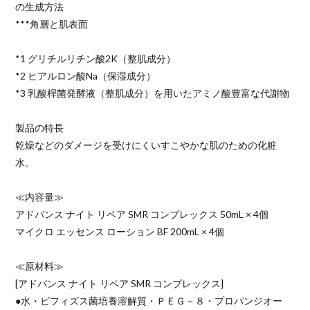
の生成方法
***角層と肌表面
*1 グリチルリチン酸2K（整肌成分）
*2 ヒアルロン酸Na（保湿成分）
*3 乳酸桿菌発酵液（整肌成分）を用いたアミノ酸豊富な代謝物
製品の特長
乾燥などのダメージを受けにくいすこやかな肌のための化粧
水。
≪内容量≫
アドバンス ナイト リペア SMR コンプレックス 50mL × 4個
マイクロ エッセンス ローション BF 200mL × 4個
≪原材料≫
[アドバンス ナイト リペア SMR コンプレックス]
●水・ビフィズス菌培養溶解質・ＰＥＧ－８・プロパンジオー