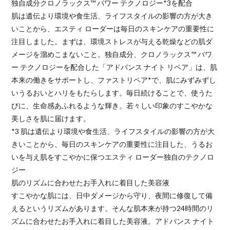
独自成分クロノラックス™ パワー テクノロジー*3を配合
肌は遺伝より環境や食生活、ライフスタイルの影響の方が大き
いことから、エスティ ローダーは毎日のスキンケアの重要性に
注目しました。まずは、環境ストレスが与える乾燥などの肌ダ
メージを溜めこまないこと。独自成分、クロノラックス™ パワ
ー テクノロジーを配合した「アドバンス ナイト リペア」は、肌
本来の働きをサポートし、ファストリペア*で、肌にみずみずし
いうるおいとハリをもたらします。毎日続けることで、使うた
びに、生命感あふれるような輝き。若々しい印象のすこやかな
美しさを肌に届けます。
*3 肌は遺伝より環境や食生活、ライフスタイルの影響の方が大
きいことから、毎日のスキンケアの重要性に注目した、うるお
いを与え肌をすこやかに保つエスティ ローダー独自のテクノロ
ジー
肌のリズムに合わせたお手入れに着目した美容液
すこやかな肌には、日中ダメージから守り、夜間に修復して備
えるというリズムがあります。そんな肌本来が持つ24時間のリ
ズムに合わせたお手入れに着目した美容液。アドバンス ナイト