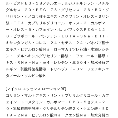
ル・ビスＰＥＧ－１８メチルエーテルジメチルシラン・メチル
グルセス－２０・ＰＥＧ－７５・グリセレス－２６・ＢＧ・グ
リセリン・ヒメコラ種子エキス・スクワラン・オレス－３リン
酸・ＴＥＡ・カプリリルグリコール・オレス－３・カルボマ
ー・オレス－５・カフェイン・ホホバワックスＰＥＧ－１２
０・ビサボロール・パンテチン・ＥＤＴＡ－３Ｎａ・ＢＨＴ・
キサンタンガム・コレス－２４・セテス－２４・バオバブ種子
エキス・ヒアルロン酸Ｎａ・ローマカミツレ花油・水添レシチ
ン・エチルヘキシルグリセリン・酢酸トコフェロール・酵母エ
キス・ＲＮＡ－Ｎａ・黄４・レシチン・赤５０４・加水分解ア
ルギン・乳酸桿菌発酵液・トリペプチド－３２・フェノキシエ
タノール・ソルビン酸Ｋ
[マイクロ エッセンス ローション BF]
コサミン・マルトデキストリン・カプリリルグリコール・カフ
ェイン・トロメタミン・カルボマー・ＰＰＧ－５セテス－２
０・乳酸桿菌発酵液・グリチルリチン酸２Ｋ・クエン酸・ＥＤ
ＴＡ－２Ｎａ・ヒアルロン酸Ｎａ・クエン酸Ｎａ・加水分解コ