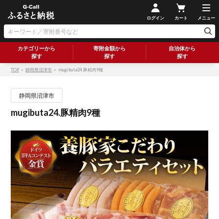
ログイン
カート
メニュー
カテゴリーから
寄附金額から
自治体から
探す
探す
探す
TOP
＞
静岡県沼津市
＞ mugibuta24.豚精肉9種
静岡県沼津市
mugibuta24.豚精肉9種