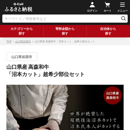
ログイン
カート
メニュー
カテゴリーから
寄附金額から
自治体から
探す
探す
探す
TOP
＞
山口県岩国市
＞ 山口県産 高森和牛「沼本カット」超希少部位セット
山口県岩国市
山口県産 高森和牛
「沼本カット」超希少部位セット