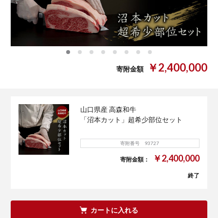
0
1
2
3
4
5
6
7
￥2,400,000
寄附金額
山口県産 高森和牛
「沼本カット」超希少部位セット
寄附番号 93727
￥2,400,000
寄附金額：
終了
カートに入れる