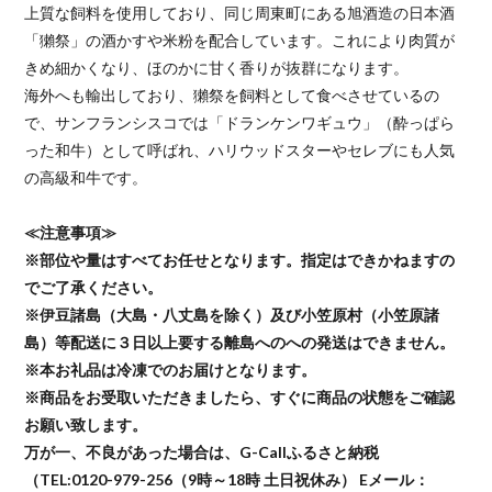
上質な飼料を使用しており、同じ周東町にある旭酒造の日本酒
「獺祭」の酒かすや米粉を配合しています。これにより肉質が
きめ細かくなり、ほのかに甘く香りが抜群になります。
海外へも輸出しており、獺祭を飼料として食べさせているの
で、サンフランシスコでは「ドランケンワギュウ」（酔っぱら
った和牛）として呼ばれ、ハリウッドスターやセレブにも人気
の高級和牛です。
≪注意事項≫
※部位や量はすべてお任せとなります。指定はできかねますの
でご了承ください。
※伊豆諸島（大島・八丈島を除く）及び小笠原村（小笠原諸
島）等配送に３日以上要する離島へのへの発送はできません。
※本お礼品は冷凍でのお届けとなります。
※商品をお受取いただきましたら、すぐに商品の状態をご確認
お願い致します。
万が一、不良があった場合は、G-Callふるさと納税
（TEL:0120-979-256（9時～18時 土日祝休み） Eメール：