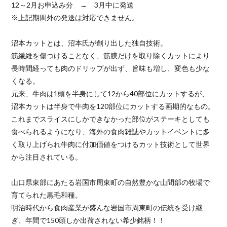
12～2月お申込み分 → 3月中に発送
※上記期間外の発送は対応できません。
沼本カットとは、沼本氏が創り出した独自技術。
筋繊維を傷つけることなく、筋膜だけを取り除くカットにより
長時間経っても肉のドリップが出ず、旨味も増し、変色も少な
くなる。
元来、牛肉は1頭を半身にして12から40部位にカットするが、
沼本カットは半身で牛肉を120部位にカットする画期的なもの。
これまでスライスにしかできなかった部位がステーキとしても
食べられるようになり、海外の食肉雑誌やカットイベントに多
く取り上げられ牛肉に付加価値をつけるカット技術として世界
から注目されている。
山口県東部にあたる岩国市周東町の自然豊かな山間部の牧場で
育てられた黒毛和種。
明治時代から食肉産業が盛んな岩国市周東町の伝統を受け継
ぎ、年間で150頭しか出荷されない希少銘柄！！