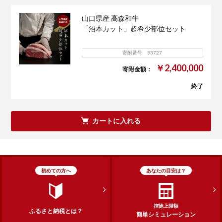
山口県産 高森和牛
「沼本カット」超希少部位セット
寄附番号 93727
￥2,400,000
寄附金額：
終了
カートに入れる
初めての方へ
あなたの目安は？
控除上限額
ふるさと納税とは？
簡単シミュレーション