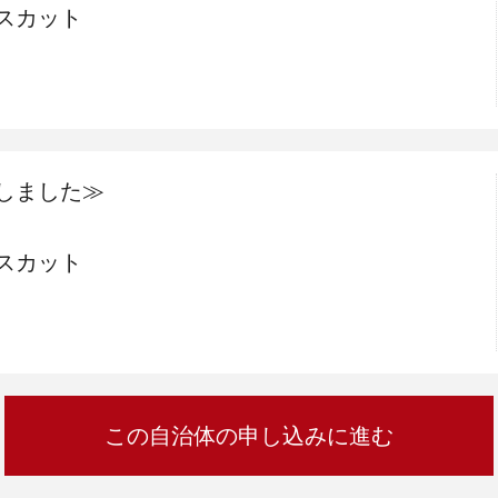
加西市
神戸市
宍粟市
兵庫県
スカット
新温泉町
しました≫
スカット