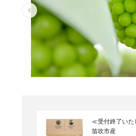
宮城県
気仙沼市
家具
山形県
東根市
南陽市
三川町
定期便
茨城県
下妻市
栃木県
大田原市
鹿沼市
千葉県
九十九里町
埼玉県
北本市
神奈川県
鎌倉市
横浜市
新潟県
南魚沼市
≪受付終了いた
笛吹市産
富山県
魚津市
氷見市