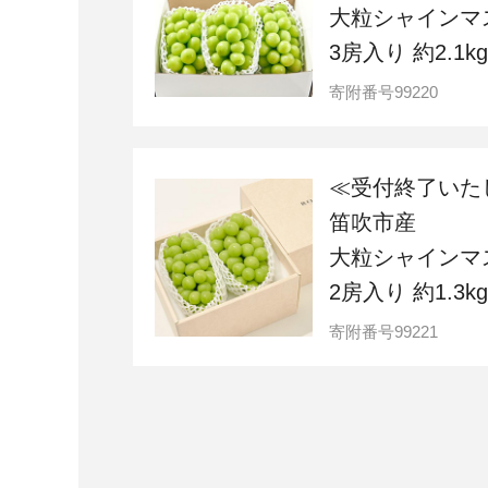
大粒シャインマ
3房入り 約2.1kg
寄附番号
99220
≪受付終了いた
笛吹市産
大粒シャインマ
2房入り 約1.3kg
寄附番号
99221