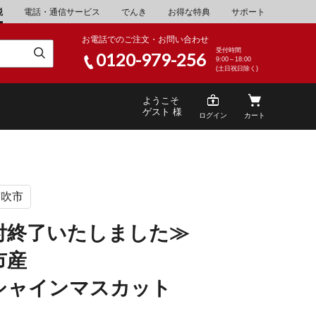
税
電話・通信サービス
でんき
お得な特典
サポート
お電話でのご注文・お問い合わせ
受付時間
0120-979-256
9:00～18:00
(土日祝日除く)
ようこそ
ゲスト 様
ログイン
カート
笛吹市
米
\30,001～40,000
山県
湯浅町
付終了いたしました≫
酒
\200,001～500,000
市産
山県
笠岡市
家電・AV機器
\10,000,001～
シャインマスカット
根県
海士町
キッチン用品