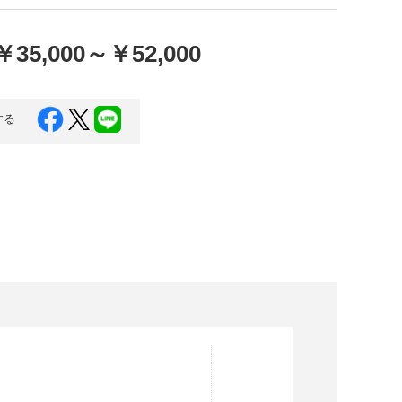
口県
岩国市
下関市
美容
￥35,000
～
￥52,000
知県
芸西村
岡県
大川市
する
本県
高森町
分県
玖珠町
崎県
延岡市
都城市
島県
東串良町
縄県
恩納村