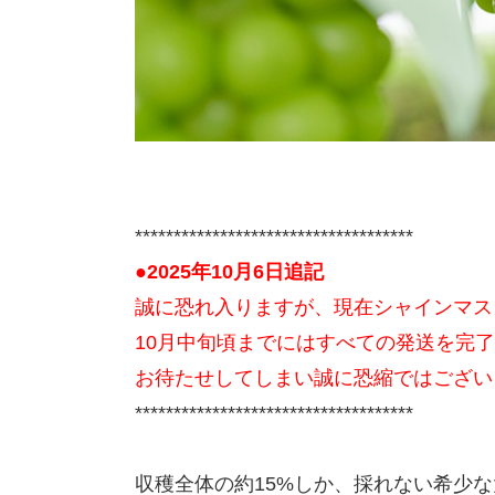
************************************
●2025年10月6日追記
誠に恐れ入りますが、現在シャインマス
10月中旬頃までにはすべての発送を完
お待たせしてしまい誠に恐縮ではござい
************************************
収穫全体の約15%しか、採れない希少