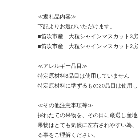
≪返礼品内容≫
下記よりお選びいただけます。
■笛吹市産 大粒シャインマスカット3房入り
■笛吹市産 大粒シャインマスカット2房入り
≪アレルギー品目≫
特定原材料8品目は使用していません
特定原材料に準ずるもの20品目は使用
≪その他注意事項等≫
採れたての果物を、その日に厳選し産地
果物はとても気候に左右されやすい為、
る事をご理解ください。