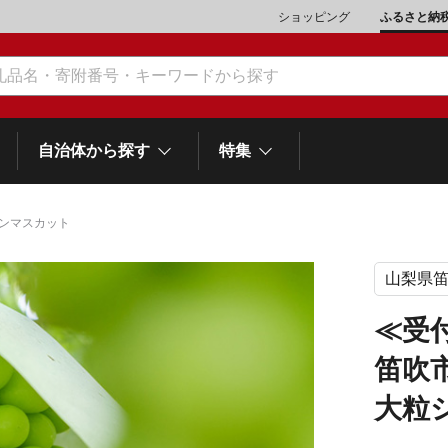
ショッピング
ふるさと納
自治体から探す
特集
インマスカット
山梨県
肉類（鶏・豚・他）
\10,001～20,000
魚介類
\20,001～30,000
市川三郷町
笛吹市
和歌
山梨県
≪受
町
富士河口湖町
スイーツ
\50,001～100,000
野菜
\100,001～200,000
笛吹
岡
士町
熱海市
伊豆市
御殿場市
静岡県
他食品
\1,000,001～5,000,000
旅行券・食事券
\5,000,001～10,000,000
大粒
沼津市
袋井市
三島市
島
スポーツ・アウトドア
雑貨・日用品