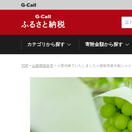
カテゴリから探す
寄附金額から探す
TOP
>
山梨県笛吹市
> ≪受付終了いたしました≫笛吹市産大粒シャ
カテゴリーから探す
寄附金額から探す
自治体から探す
特集
肉類（牛）
～\10,000
網走市
池田町
石狩市
白老町
白糠町
弟子屈
北海道
くだもの
\40,001～50,000
登別市
平取町
広尾町
紋別市
別海町
利尻富
ドリンク
\500,001～1,000,000
岩手県
雫石町
寝具