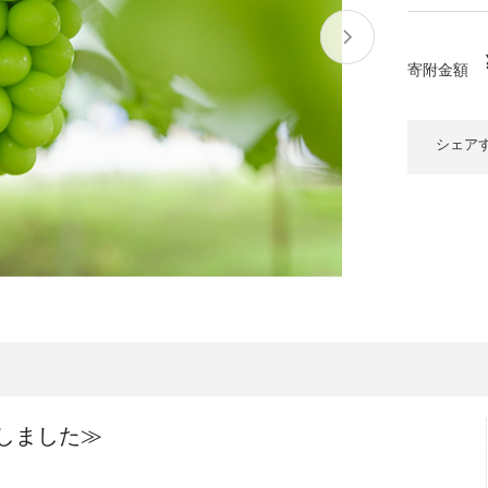
大府市
春日井市
名古屋市
山
愛知県
時計
ファッション
寄附金額
高
岐阜県
関市
山県市
福
シェア
三重県
多気町
南伊勢町
熊
石川県
津幡町
大
福井県
越前町
宮
滋賀県
近江八幡市
高島市
鹿児
京都府
亀岡市
京都市
沖
しました≫
大阪府
堺市
大東市