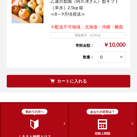
乙連沢梨園（阿久津さん）梨ギフト
［幸水］2.5kg 箱
≪8～9月頃発送≫
※配送不可地域：北海道・沖縄・離島
寄附番号 117016
￥10,000
寄附金額：
数量：
カートに入れる
初めての方へ
あなたの目安は？
控除上限額
ふるさと納税とは？