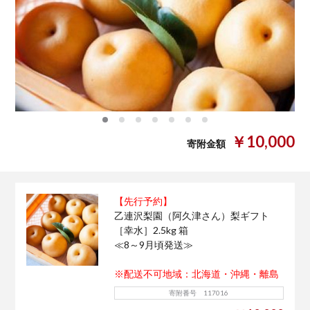
0
1
2
3
4
5
6
￥10,000
寄附金額
【先行予約】
乙連沢梨園（阿久津さん）梨ギフト
［幸水］2.5kg 箱
≪8～9月頃発送≫
※配送不可地域：北海道・沖縄・離島
寄附番号 117016