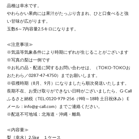
品種は幸水です。
やわらかい果肉には果汁がたっぷり含まれ、ひと口食べると強
い甘味が広がります。
玉数6～7内容量2.5キロになります。
≪注意事項≫
※気温等気象条件により時期にずれが生じることがございます
※写真の梨は一例です
※お礼の品・配送に関するお問い合わせは、（TOKO-TOKOお
おたわら／0287-47-4750）までお願いします。
※収穫時期（8月、9月）になりましたら順次発送いたします。
長期不在、お受け取りができない日時がございましたら、G-Call
ふるさと納税（TEL:0120-979-256（9時～18時 土日祝休み） E
メール：info@g-call.com）までご連絡ください。
※配送不可地域：北海道・沖縄・離島
≪内容量≫
梨［幸水］2.5kg １ケース