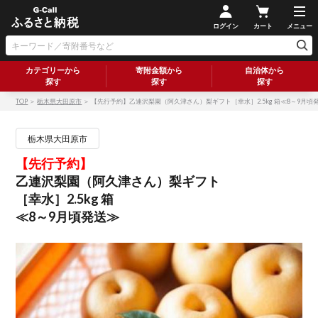
ログイン
カート
メニュー
カテゴリーから
寄附金額から
自治体から
探す
探す
探す
TOP
＞
栃木県大田原市
＞ 【先行予約】乙連沢梨園（阿久津さん）梨ギフト［幸水］2.5kg 箱≪8～9月頃
栃木県大田原市
【先行予約】
乙連沢梨園（阿久津さん）梨ギフト
［幸水］2.5kg 箱
≪8～9月頃発送≫