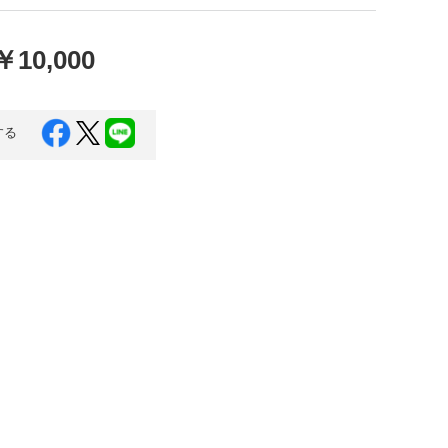
口県
岩国市
下関市
美容
￥10,000
知県
芸西村
岡県
大川市
する
本県
高森町
分県
玖珠町
崎県
延岡市
都城市
島県
東串良町
縄県
恩納村