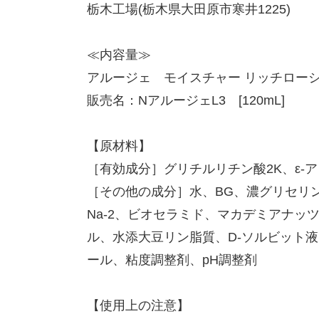
栃木工場(栃木県大田原市寒井1225)
≪内容量≫
アルージェ モイスチャー リッチロー
販売名：NアルージェL3 [120mL]
【原材料】
［有効成分］グリチルリチン酸2K、ε-
［その他の成分］水、BG、濃グリセリ
Na-2、ビオセラミド、マカデミアナ
ル、水添大豆リン脂質、D-ソルビット液
ール、粘度調整剤、pH調整剤
【使用上の注意】