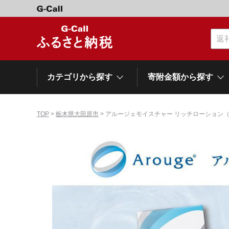
カテゴリから探す
寄附金額から探す
TOP
>
栃木県大田原市
> アルージェモイスチャー リッチローション
カテゴリーから探す
寄附金額から探す
自治体から探す
特集
肉類（牛）
～\10,000
網走市
池田町
石狩市
白老町
白糠町
弟子屈
北海道
くだもの
\40,001～50,000
登別市
平取町
広尾町
紋別市
別海町
利尻富
ドリンク
\500,001～1,000,000
岩手県
雫石町
寝具