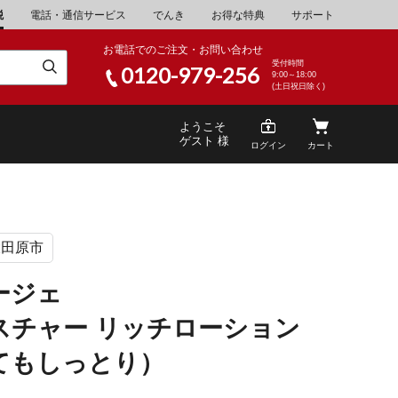
税
電話・通信サービス
でんき
お得な特典
サポート
お電話でのご注文・お問い合わせ
受付時間
0120-979-256
9:00～18:00
(土日祝日除く)
ようこそ
ゲスト 様
ログイン
カート
大田原市
米
\30,001～40,000
山県
湯浅町
ージェ
酒
\200,001～500,000
スチャー リッチローション
山県
笠岡市
家電・AV機器
\10,000,001～
てもしっとり）
根県
海士町
キッチン用品