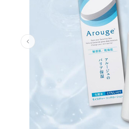
宮城県
気仙沼市
家具
山形県
東根市
南陽市
三川町
定期便
茨城県
下妻市
栃木県
大田原市
鹿沼市
千葉県
九十九里町
埼玉県
北本市
神奈川県
鎌倉市
横浜市
新潟県
南魚沼市
富山県
魚津市
氷見市