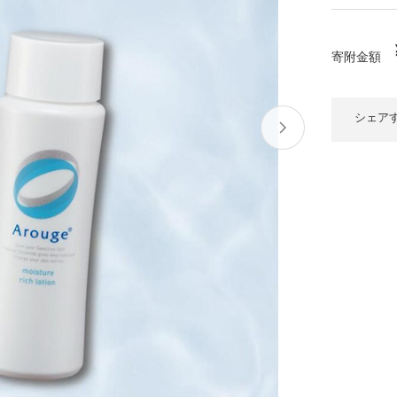
大府市
春日井市
名古屋市
山
愛知県
時計
ファッション
寄附金額
高
岐阜県
関市
山県市
福
シェア
三重県
多気町
南伊勢町
熊
石川県
津幡町
大
福井県
越前町
宮
滋賀県
近江八幡市
高島市
鹿児
京都府
亀岡市
京都市
沖
大阪府
堺市
大東市