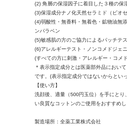
(2) 角層の保湿因子に着目した３種
(3)保湿成分ナノ化天然セラミド（ビ
(4)弱酸性・無香料・無着色・鉱物油無
ンパラベン
(5)敏感肌の方のご協力によるパッチテ
(6)アレルギーテスト・ノンコメドジェ
(すべての方に刺激・アレルギー・コメ
＊表示指定成分とは医薬部外品において
です。(表示指定成分ではないからとい
【使い方】
洗顔後、適量（500円玉位）を手にと
い良質なコットンのご使用をおすすめし
製造場所：全薬工業株式会社