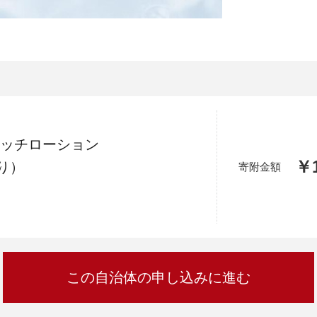
加西市
神戸市
宍粟市
兵庫県
新温泉町
リッチローション
￥1
り）
寄附金額