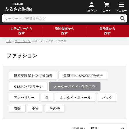
ログイン
カート
メニュー
カテゴリーから
寄附金額から
自治体から
探す
探す
探す
TOP
＞
ファッション
＞ オーダーメイド・仕立て券
ファッション
銀座英國屋 仕立て補助券
魚津市 K18/K24/プラチナ
K18/K24/プラチナ
オーダーメイド・仕立て券
アクセサリー
靴
ネクタイ・ストール
バッグ
衣類
小物
その他
表示順：