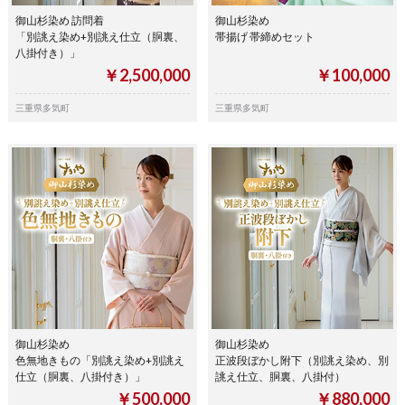
御山杉染め 訪問着
御山杉染め
「別誂え染め+別誂え仕立（胴裏、
帯揚げ 帯締めセット
八掛付き）」
￥2,500,000
￥100,000
三重県多気町
三重県多気町
御山杉染め
御山杉染め
色無地きもの「別誂え染め+別誂え
正波段ぼかし附下（別誂え染め、別
仕立（胴裏、八掛付き）」
誂え仕立、胴裏、八掛付）
￥500,000
￥880,000