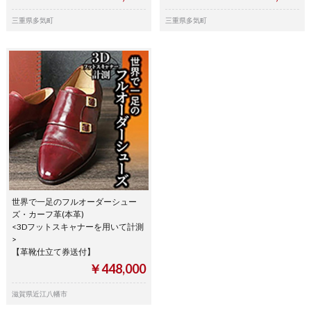
三重県多気町
三重県多気町
世界で一足のフルオーダーシュー
ズ・カーフ革(本革)
<3Dフットスキャナーを用いて計測
>
【革靴仕立て券送付】
￥448,000
滋賀県近江八幡市