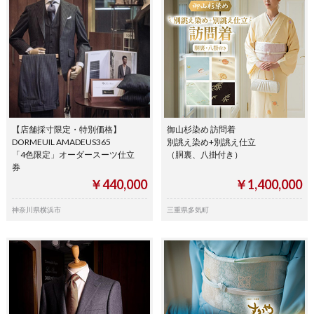
【店舗採寸限定・特別価格】
御山杉染め 訪問着
DORMEUIL AMADEUS365
別誂え染め+別誂え仕立
「4色限定」オーダースーツ仕立
（胴裏、八掛付き）
券
￥440,000
￥1,400,000
神奈川県横浜市
三重県多気町