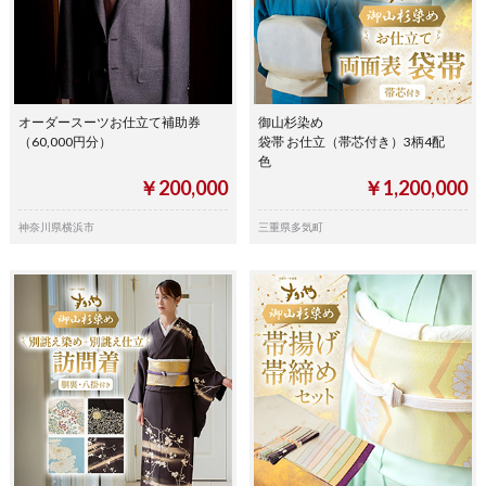
オーダースーツお仕立て補助券
御山杉染め
（60,000円分）
袋帯 お仕立（帯芯付き）3柄4配
色
￥200,000
￥1,200,000
神奈川県横浜市
三重県多気町