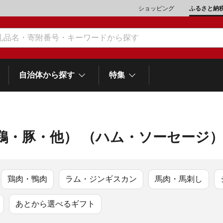
ショッピング
ふるさと納
自治体から探す
特集
鶏・豚・他） （ハム・ソーセージ
肉類（鶏・豚・他）
\10,001～20,000
魚介類
\20,001～30,000
市川三郷町
笛吹市
和歌
山梨県
町
富士河口湖町
スイーツ
\50,001～100,000
野菜
\100,001～200,000
鶏肉・鴨肉
ラム・ジンギスカン
馬肉・馬刺し
岡
士町
熱海市
伊豆市
御殿場市
静岡県
他食品
\1,000,001～5,000,000
旅行券・食事券
\5,000,001～10,000,000
沼津市
袋井市
三島市
あとから選べるギフト
島
スポーツ・アウトドア
雑貨・日用品