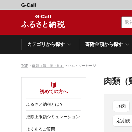
カテゴリから探す
寄附金額から探す
TOP
>
肉類（鶏・豚・他）
> ハム・ソーセージ
カテゴリーから探す
寄附金額から探す
自治体から探す
特集
肉類（
肉類（牛）
～\10,000
初めての方へ
網走市
池田町
石狩市
白老町
白糠町
弟子屈
北海道
ふるさと納税とは？
くだもの
\40,001～50,000
登別市
平取町
広尾町
豚肉
紋別市
別海町
利尻富
控除上限額シミュレーション
ドリンク
\500,001～1,000,000
定期便
岩手県
雫石町
よくあるご質問
寝具