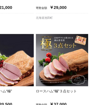
1,000
￥29,000
寄附金額
北海道池田町
ハム“極”
ロースハム“極”３点セット
0,500
￥37,000
寄附金額