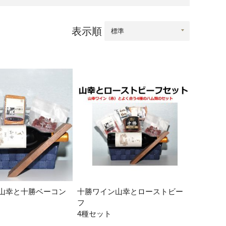
口県
岩国市
下関市
美容
表示順
知県
芸西村
岡県
大川市
本県
高森町
分県
玖珠町
崎県
延岡市
都城市
島県
東串良町
山幸と十勝ベーコン
十勝ワイン山幸とローストビー
縄県
恩納村
フ
4種セット