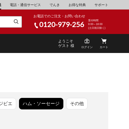
税
電話・通信サービス
でんき
お得な特典
サポート
お電話でのご注文・お問い合わせ
受付時間
0120-979-256
9:00～18:00
(土日祝日除く)
ようこそ
ゲスト 様
ログイン
カート
）
米
\30,001～40,000
山県
湯浅町
酒
\200,001～500,000
ジビエ
ハム・ソーセージ
その他
山県
笠岡市
家電・AV機器
\10,000,001～
根県
海士町
キッチン用品