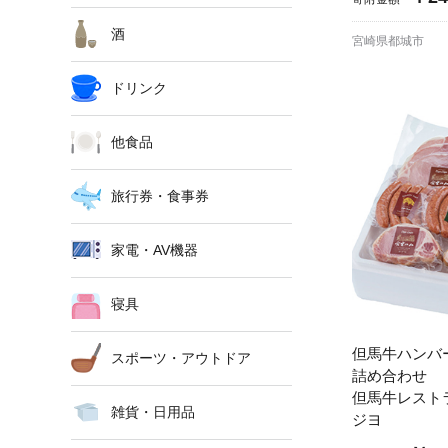
酒
宮崎県都城市
ドリンク
他食品
旅行券・食事券
家電・AV機器
寝具
但馬牛ハンバ
スポーツ・アウトドア
詰め合わせ
但馬牛レスト
雑貨・日用品
ジヨ