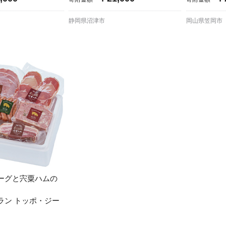
静岡県沼津市
岡山県笠岡市
ーグと宍粟ハムの
ラン トッポ・ジー