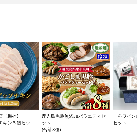
大府市
春日井市
名古屋市
山
愛知県
時計
ファッション
高
岐阜県
関市
山県市
福
三重県
多気町
南伊勢町
熊
石川県
津幡町
大
福井県
越前町
宮
滋賀県
近江八幡市
高島市
鹿児
京都府
亀岡市
京都市
店【梅や】
鹿児島黒豚無添加バラエティセ
十勝ワイン
沖
大阪府
堺市
大東市
チキン５個セッ
ット
セット
(合計8種)