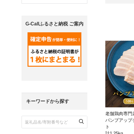
宮城県
気仙沼市
家具
G-Callふるさと納税 ご案内
山形県
東根市
南陽市
三川町
定期便
茨城県
下妻市
栃木県
大田原市
鹿沼市
千葉県
九十九里町
埼玉県
北本市
キーワードから探す
神奈川県
鎌倉市
横浜市
老舗鶏肉専門
新潟県
南魚沼市
パンプアップ
ト
計1.25kg
富山県
魚津市
氷見市