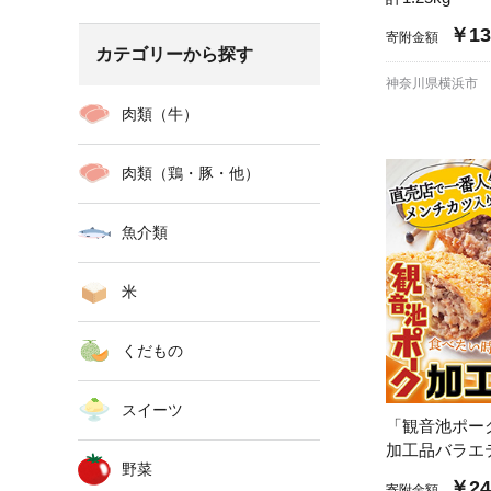
￥13
寄附金額
カテゴリーから探す
神奈川県横浜市
肉類（牛）
肉類（鶏・豚・他）
魚介類
米
くだもの
スイーツ
「観音池ポー
加工品バラ
野菜
￥24
寄附金額