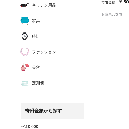
￥30
寄附金額
キッチン用品
兵庫県宍粟市
家具
時計
ファッション
美容
定期便
寄附金額から探す
～\10,000