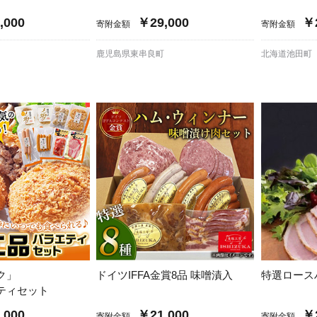
加西市
神戸市
宍粟市
兵庫県
新温泉町
,000
￥29,000
￥2
寄附金額
寄附金額
鹿児島県東串良町
北海道池田町
ク」
ドイツIFFA金賞8品 味噌漬入
特選ロース
エティセット
,000
￥21,000
￥2
寄附金額
寄附金額