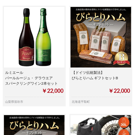
ルミエール
【ドイツ伝統製法】
パールルージュ・ デラウエア
びらとりハム ギフトセットB
スパークリングワイン2本セット
￥22,000
￥22,000
山梨県笛吹市
北海道平取町