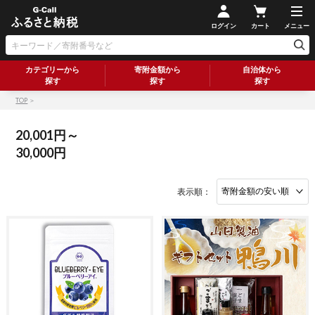
ログイン
カート
メニュー
カテゴリーから
寄附金額から
自治体から
探す
探す
探す
TOP
＞
20,001円～
30,000円
表示順：