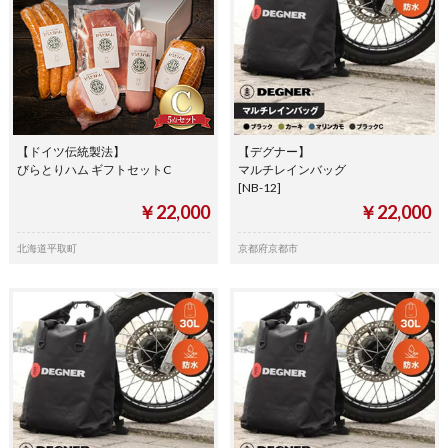
【ドイツ伝統製法】
【デグナー】
びらとりハム ギフトセットC
マルチレインバッグ
[NB-12]
￥22,000
￥22,000
北海道平取町
京都府京都市