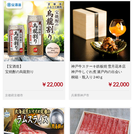
【宝酒造】
神戸牛ステーキ鉄板焼 雪月花本店
宝焼酎の烏龍割り
神戸牛しぐれ煮 瀬戸内の出会い
桐箱・瓶入り 240ｇ
￥22,000
￥22,000
京都府京都市
兵庫県神戸市