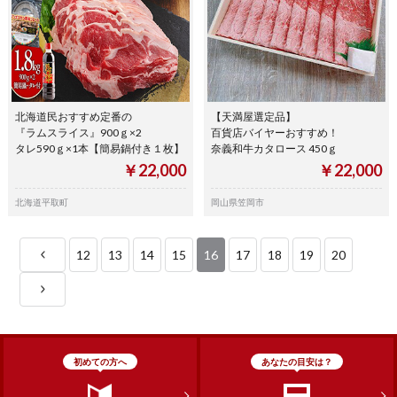
北海道民おすすめ定番の
【天満屋選定品】
『ラムスライス』900ｇ×2
百貨店バイヤーおすすめ！
タレ590ｇ×1本【簡易鍋付き１枚】
奈義和牛カタロース 450ｇ
￥22,000
￥22,000
北海道平取町
岡山県笠岡市
12
13
14
15
16
17
18
19
20
初めての方へ
あなたの目安は？