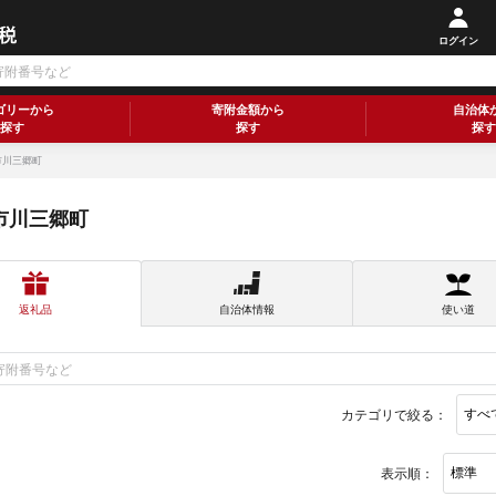
ログイン
ゴリーから
寄附金額から
自治体
探す
探す
探す
市川三郷町
市川三郷町
返礼品
自治体情報
使い道
カテゴリで絞る：
表示順：