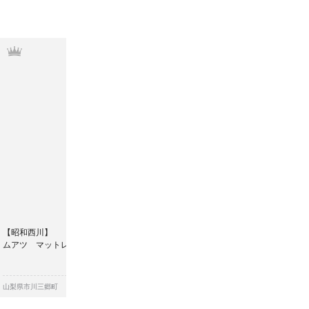
第2位
【昭和西川】
ムアツ マットレススタンダードハード
￥206,
山梨県市川三郷町