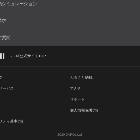
額シミュレーション
請求
ご質問
G-Call公式サイトTOP
グ
ふるさと納税
サービス
でんき
サポート
個人情報保護方針
リティ基本方針
2020 GAP Co, Ltd.