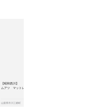
【昭和西川】
ムアツ マットレススタンダードレギュラー
￥279,
山梨県市川三郷町