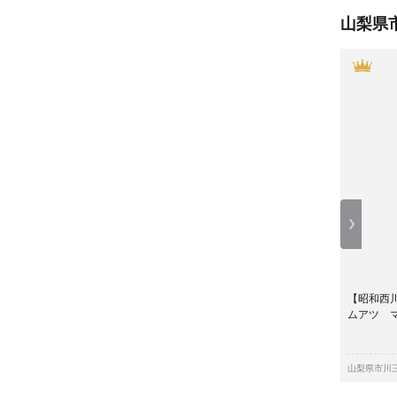
山梨県
【昭和西
ムアツ マ
山梨県市川