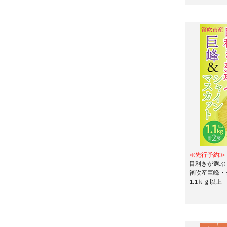
≪先行予約≫
目利きが選ぶ
笛吹産巨峰・
1.1ｋｇ以