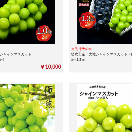
≪先行予約≫
粒シャインマスカット
笛吹市産 大粒シャインマスカット・藤
（2房）
房) 1.3㎏
￥10,000