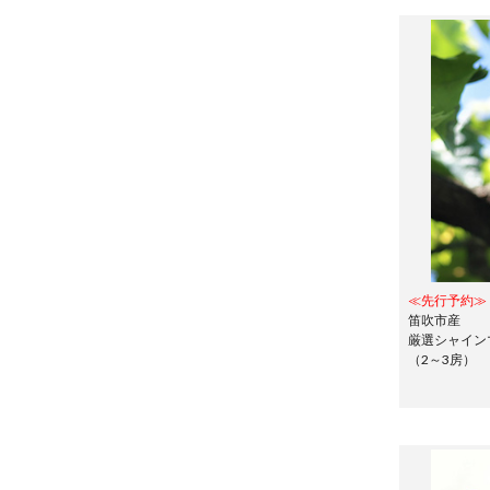
≪先行予約≫
笛吹市産
厳選シャインマ
（2～3房）