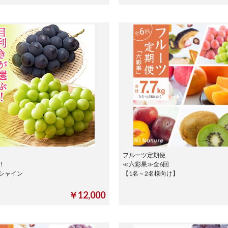
フルーツ定期便
！
≪六彩果≫全6回
シャイン
【1名～2名様向け】
上
￥12,000