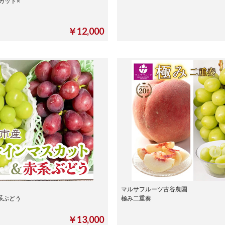
カット×
kg
￥12,000
マルサフルーツ古谷農園
系ぶどう
極み二重奏
g
￥13,000