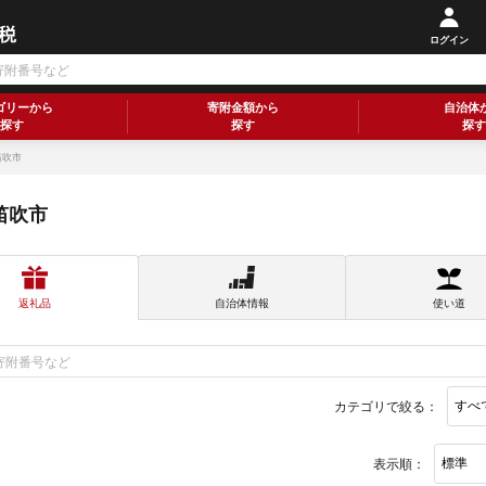
ログイン
ゴリーから
寄附金額から
自治体
探す
探す
探す
笛吹市
笛吹市
返礼品
自治体情報
使い道
カテゴリで絞る：
表示順：