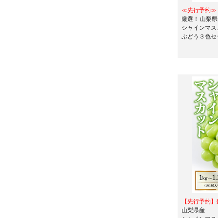
≪先行予約≫
厳選！ 山梨
シャインマス
ぶどう３色セッ
【先行予約】
山梨県産