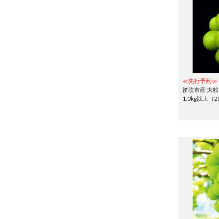
≪先行予約≫
笛吹市産 大
1.0kg以上