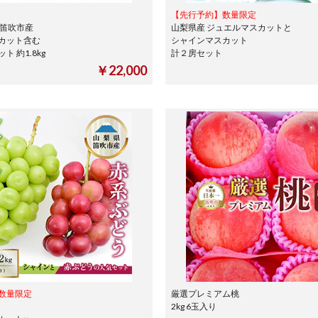
【先行予約】数量限定
県笛吹市産
山梨県産 ジュエルマスカットと
カット含む
シャインマスカット
ト 約1.8kg
計２房セット
￥22,000
数量限定
厳選プレミアム桃
2kg 6玉入り