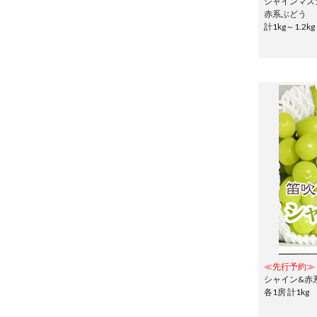
シャインマス
赤系ぶどう
計1kg～1.2
≪先行予約≫
シャイン&赤
各1房 計1k