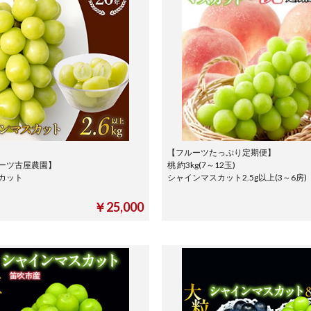
【フルーツたっぷり定期便】
ーツ古屋農園】
桃 約3kg(7～12玉)
カット
シャインマスカット2.5g以上(3～6房
￥25,000