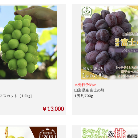
≪先行予約≫
山梨県産 富士の輝
スカット［1.2kg］
1房 約700g
￥13,000