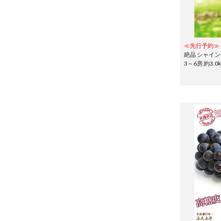
≪先行予約≫
絶品 シャイ
3～6房 約3.