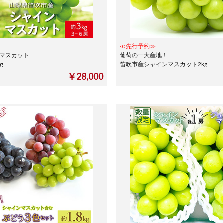
≪先行予約≫
ンマスカット
葡萄の一大産地！
0kg
笛吹市産シャインマスカット2kg
￥28,000