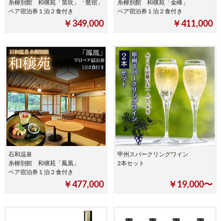
糸柳別館 和穣苑「笛吹」「鶯宿」
糸柳別館 和穣苑「金峰」
ペア宿泊券１泊２食付き
ペア宿泊券１泊２食付き
￥349,000
￥411,000
石和温泉
甲州スパークリングワイン
糸柳別館 和穣苑「鳳凰」
2本セット
ペア宿泊券１泊２食付き
￥477,000
￥19,000〜