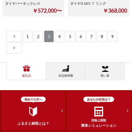
ダイヤバーネックレス
ダイヤ0.18ＣＴ リング
￥572,000〜
￥368,000
1
2
3
4
5
6
7
8
9
返礼品
自治体情報
使い道
初めての方へ
あなたの目安は？
控除上限額
ふるさと納税とは？
簡単シミュレーション