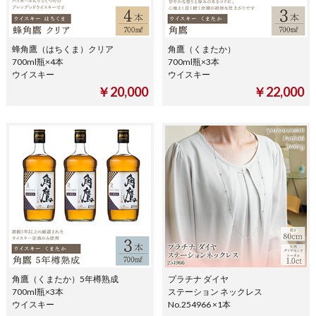
蜂角鷹（はちくま）クリア
角鷹（くまたか）
700ml瓶×4本
700ml瓶×3本
ウイスキー
ウイスキー
￥20,000
￥22,000
角鷹（くまたか）5年樽熟成
プラチナ ダイヤ
700ml瓶×3本
ステーション ネックレス
ウイスキー
No.254966 ×1本