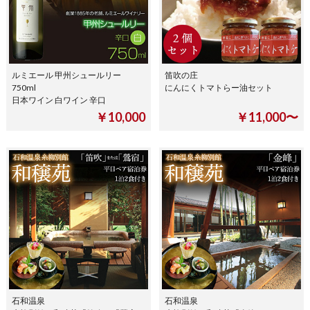
ルミエール 甲州シュールリー
笛吹の庄
750ml
にんにくトマトらー油セット
日本ワイン 白ワイン 辛口
￥10,000
￥11,000〜
石和温泉
石和温泉