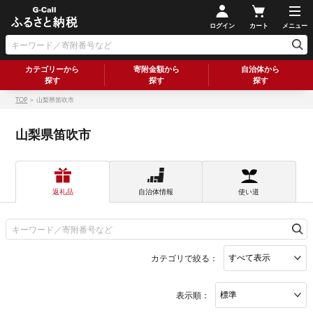
ログイン
カート
メニュー
カテゴリーから
寄附金額から
自治体から
探す
探す
探す
TOP
＞ 山梨県笛吹市
山梨県笛吹市
返礼品
自治体情報
使い道
カテゴリで絞る：
表示順：