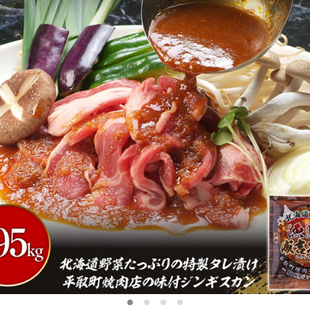
0
1
2
3