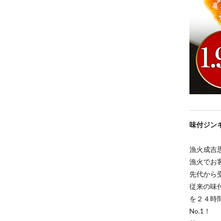
味付ジン
漁火成吉
漁火でお
先代から
従来の味
を２４時
No.1！