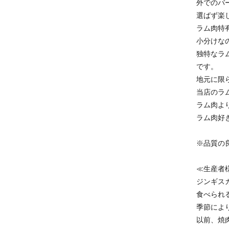
外でのバ
選ばず楽
ラム肉特
小分けな
独特なラ
です。
地元に限
当店のラ
ラム肉よ
ラム肉好
※品質の
≪生産者
ジンギス
食べられ
季節によ
以前、焼