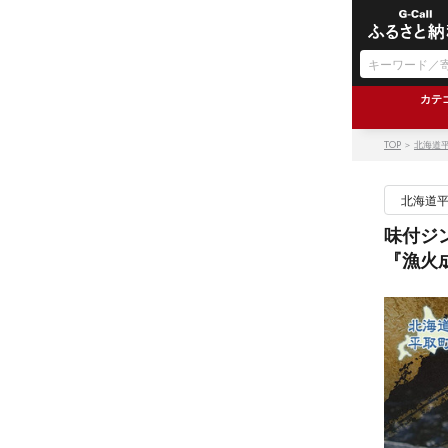
カテ
TOP
＞
北海道
北海道
味付ジ
『漁火成