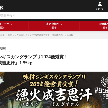
ログイン
ゴリーから
寄附金額から
自治体
探す
探す
探す
平取町
＞ 味付ジンギスカングランプリ2024優秀賞！『漁火成吉思汗』1.95kg
平取町
ンギスカングランプリ2024優秀賞！
吉思汗』1.95kg