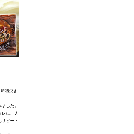
、炉端焼き
れました。
タレに、肉
元リピート