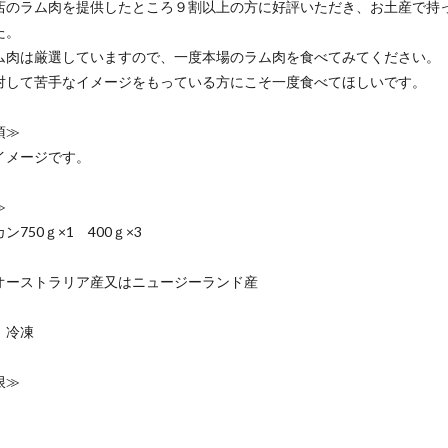
店のラム肉を提供したところ９割以上の方に好評いただき、お土産で持
た。
ム肉は厳選していますので、一度本場のラム肉を食べてみてください。
対して苦手なイメージをもっている方にこそ一度食べてほしいです。
項≫
イメージです。
≫
ン750ｇ×1 400ｇ×3
オーストラリア産又はニュージーランド産
：冷凍
限≫