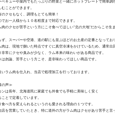
ーベキューや屋内でもたっぷりの野菜と一緒にホットプレートで簡単調
しむことができます。
有のクセもなく、調理もとても簡単！
のでお一人様から１０名程度まで対応できます。
ム肉のクセが苦手という方にこそ食べてほしい“北の大地”だからこそ生
らず、スーパーや空港、道の駅にも並ぶほどのお土産の定番となってお
ム肉は、現地で捌いた時点ですぐに真空冷凍をかけているため、通常出
り非常にクセや臭みが少なく、ラム本来の味わいがある商品です。
きは勿論、苦手という方こそ、是非味わってほしい商品です。
良いラム肉を仕入れ、当店で処理加工を行っております。
様の声≫
カンは長年、北海道民に家庭でも外食でも手軽に美味しく安く
ることで定着しています。
り食べ方を変えられるというのも愛される理由の１つです。
肉店を営業していたとき、特に道外の方がラム肉はクセがあり苦手と言