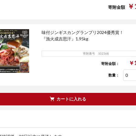
￥1
寄附金額
味付ジンギスカングランプリ2024優秀賞！
『漁火成吉思汗』1.95kg
寄附番号 102368
￥1
寄附金額：
数量：
カートに入れる