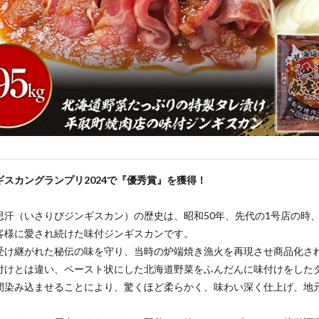
ギスカングランプリ2024で『優秀賞』を獲得！
思汗（いさりびジンギスカン）の歴史は、昭和50年、先代の1号店の時
客様に愛され続けた味付ジンギスカンです。
受け継がれた秘伝の味を守り、当時の炉端焼き漁火を再現させ商品化さ
付けとは違い、ペースト状にした北海道野菜をふんだんに味付けをした
間染み込ませることにより、驚くほど柔らかく、味わい深く仕上げ、地