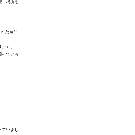
理、場所を
まれた逸品
ります。
回っている
っていまし