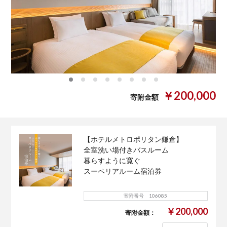
0
1
2
3
4
5
6
7
￥200,000
寄附金額
【ホテルメトロポリタン鎌倉】
全室洗い場付きバスルーム
暮らすように寛ぐ
スーペリアルーム宿泊券
寄附番号 106085
￥200,000
寄附金額：