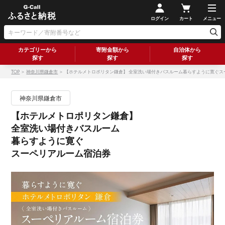
ログイン
カート
メニュー
カテゴリーから
寄附金額から
自治体から
探す
探す
探す
TOP
＞
神奈川県鎌倉市
＞ 【ホテルメトロポリタン鎌倉】 全室洗い場付きバスルーム暮らすように寛ぐス
神奈川県鎌倉市
【ホテルメトロポリタン鎌倉】
全室洗い場付きバスルーム
暮らすように寛ぐ
スーペリアルーム宿泊券