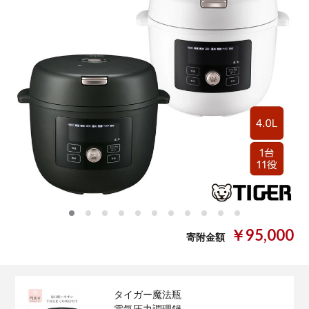
0
1
2
3
4
5
6
7
8
9
10
￥95,000
寄附金額
タイガー魔法瓶
電気圧力調理鍋