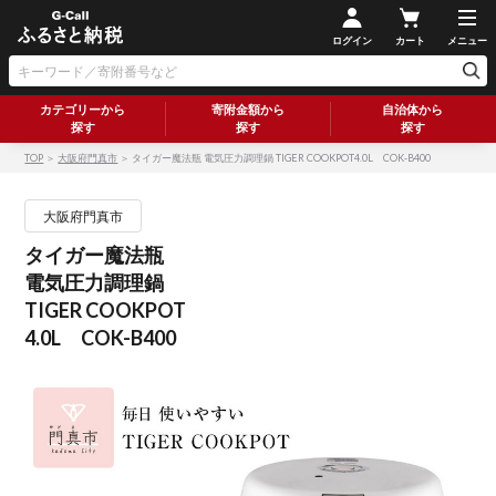
ログイン
カート
メニュー
カテゴリーから
寄附金額から
自治体から
探す
探す
探す
TOP
＞
大阪府門真市
＞ タイガー魔法瓶 電気圧力調理鍋 TIGER COOKPOT4.0L COK-B400
大阪府門真市
タイガー魔法瓶
電気圧力調理鍋
TIGER COOKPOT
4.0L COK-B400