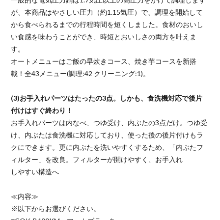
が、本商品はやさしい圧力（約1.15気圧）で、調理を開始して
から食べられるまでの行程時間を短くしました。食材のおいし
い食感を味わうことができ、時短とおいしさの両方を叶えま
す。
オートメニューはご飯の早炊きコース、焼き芋コースを新搭
載！全43メニュー(調理:42 クリーニング:1)。
(3)お手入れパーツはたったの3点。しかも、食洗機対応で後片
付けはすぐ終わり！
お手入れパーツは内なべ、つゆ受け、内ぶたの3点だけ。つゆ受
け、内ぶたは食洗機に対応しており、使った後の後片付けもラ
クにできます。更に内ぶたを洗いやすくするため、「内ぶたフ
ィルター」を改良。フィルターが開けやすく、お手入れ
しやすい構造へ
≪内容≫
※以下からお選びください。