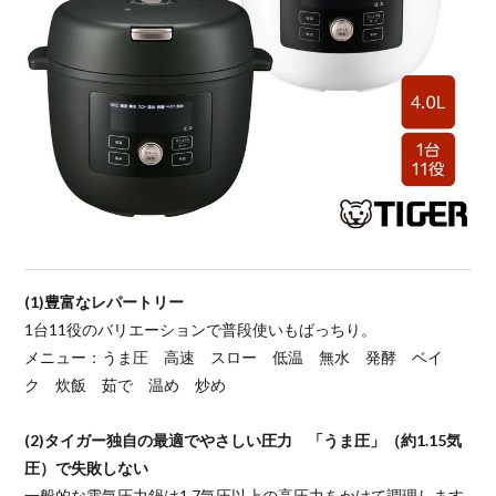
(1)豊富なレパートリー
1台11役のバリエーションで普段使いもばっちり。
メニュー：うま圧 高速 スロー 低温 無水 発酵 ベイ
ク 炊飯 茹で 温め 炒め
(2)タイガー独自の最適でやさしい圧力 「うま圧」（約1.15気
圧）で失敗しない
一般的な電気圧力鍋は1.7気圧以上の高圧力をかけて調理します