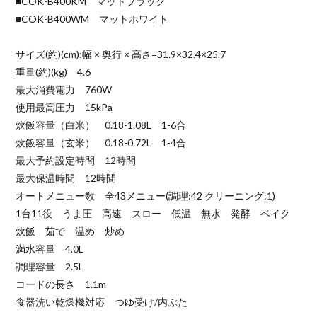
■COK-B400KM マットブラック
■COK-B400WM マットホワイト
サイズ(約)(cm):幅 × 奥行 × 高さ=31.9×32.4×25.7
重量(約)(kg) 4.6
最大消費電力 760W
使用最高圧力 15kPa
炊飯容量（白米） 0.18-1.08L 1-6合
炊飯容量（玄米） 0.18-0.72L 1-4合
最大予約設定時間 12時間
最大保温時間 12時間
オートメニュー数 全43メニュー(調理:42 クリーニング:1)
1台11役 うま圧 高速 スロー 低温 無水 発酵 ベイク
炊飯 茹で 温め 炒め
満水容量 4.0L
調理容量 2.5L
コードの長さ 1.1m
食器洗い乾燥機対応 つゆ受け/内ぶた