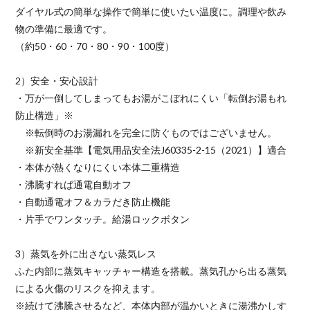
ダイヤル式の簡単な操作で簡単に使いたい温度に。調理や飲み
物の準備に最適です。
（約50・60・70・80・90・100度）
2）安全・安心設計
・万が一倒してしまってもお湯がこぼれにくい「転倒お湯もれ
防止構造」※
※転倒時のお湯漏れを完全に防ぐものではございません。
※新安全基準【電気用品安全法J60335-2-15（2021）】適合
・本体が熱くなりにくい本体二重構造
・沸騰すれば通電自動オフ
・自動通電オフ＆カラだき防止機能
・片手でワンタッチ。給湯ロックボタン
3）蒸気を外に出さない蒸気レス
ふた内部に蒸気キャッチャー構造を搭載。蒸気孔から出る蒸気
による火傷のリスクを抑えます。
※続けて沸騰させるなど、本体内部が温かいときに湯沸かしす