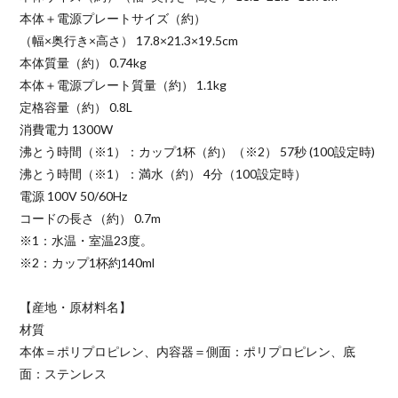
本体＋電源プレートサイズ（約）
（幅×奥行き×高さ） 17.8×21.3×19.5cm
本体質量（約） 0.74kg
本体＋電源プレート質量（約） 1.1kg
定格容量（約） 0.8L
消費電力 1300W
沸とう時間（※1）：カップ1杯（約）（※2） 57秒 (100設定時)
沸とう時間（※1）：満水（約） 4分（100設定時）
電源 100V 50/60Hz
コードの長さ（約） 0.7m
※1：水温・室温23度。
※2：カップ1杯約140ml
【産地・原材料名】
材質
本体＝ポリプロピレン、内容器＝側面：ポリプロピレン、底
面：ステンレス