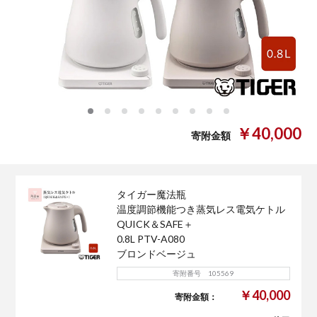
0
1
2
3
4
5
6
7
8
￥40,000
寄附金額
タイガー魔法瓶
温度調節機能つき蒸気レス電気ケトル
QUICK＆SAFE＋
0.8L PTV-A080
ブロンドベージュ
寄附番号 105569
￥40,000
寄附金額：