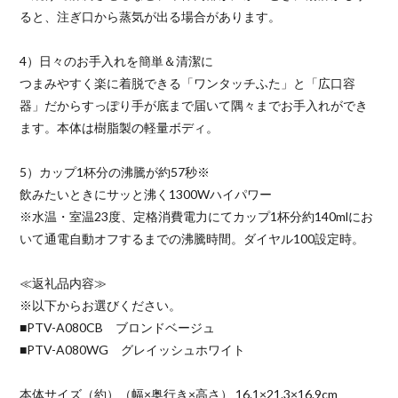
ると、注ぎ口から蒸気が出る場合があります。
4）日々のお手入れを簡単＆清潔に
つまみやすく楽に着脱できる「ワンタッチふた」と「広口容
器」だからすっぽり手が底まで届いて隅々までお手入れができ
ます。本体は樹脂製の軽量ボディ。
5）カップ1杯分の沸騰が約57秒※
飲みたいときにサッと沸く1300Wハイパワー
※水温・室温23度、定格消費電力にてカップ1杯分約140mlにお
いて通電自動オフするまでの沸騰時間。ダイヤル100設定時。
≪返礼品内容≫
※以下からお選びください。
■PTV-A080CB ブロンドベージュ
■PTV-A080WG グレイッシュホワイト
本体サイズ（約）（幅×奥行き×高さ） 16.1×21.3×16.9cm