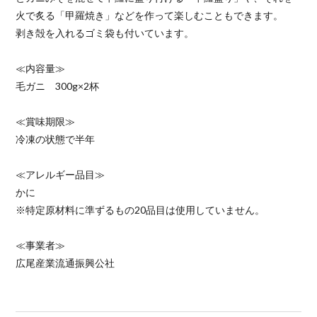
火で炙る「甲羅焼き」などを作って楽しむこともできます。
剥き殻を入れるゴミ袋も付いています。
≪内容量≫
毛ガニ 300g×2杯
≪賞味期限≫
冷凍の状態で半年
≪アレルギー品目≫
かに
※特定原材料に準ずるもの20品目は使用していません。
≪事業者≫
広尾産業流通振興公社