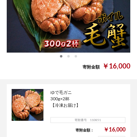
0
1
2
￥16,000
寄附金額
ゆで毛ガニ
300g×2杯
【冷凍お届け】
寄附番号 110851
￥16,000
寄附金額：