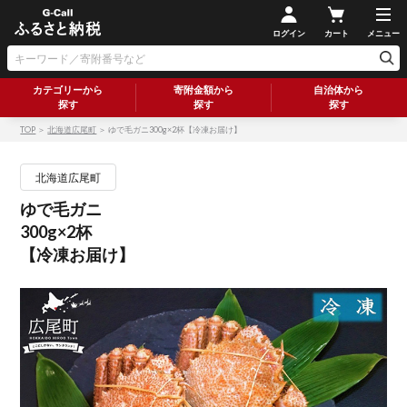
ログイン
カート
メニュー
カテゴリーから
寄附金額から
自治体から
探す
探す
探す
TOP
＞
北海道広尾町
＞ ゆで毛ガニ300g×2杯【冷凍お届け】
北海道広尾町
ゆで毛ガニ
300g×2杯
【冷凍お届け】