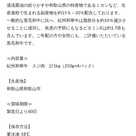
湯浅醤油の絞りかすや和歌山県の特産物であるミカンなど、生
産過程で生まれる副産物を約15％～20％配合しております。
一般的な黒毛和牛に比べ、紀州和華牛は脂肪分を約10％減少さ
せることに成功し、疾患の予防にもなるビタミンEは約1.7倍も
含んでいます。ご年配の方や女性にも、ご評価いただいている
黒毛和牛です。
≪内容量≫
紀州和華牛 スジ肉 計1kg（250g×4パック）
【生産地】
和歌山県和歌山市
≪賞味期限≫
製造日より60日
【保存方法】
要冷凍-18℃