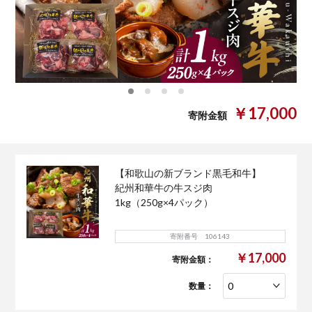
0
1
2
3
￥17,000
寄附金額
【和歌山の新ブランド黒毛和牛】
紀州和華牛の牛スジ肉
1kg（250g×4パック）
寄附番号 106143
￥17,000
寄附金額：
数量：