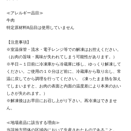
≪アレルギー品目≫
牛肉
特定原材料8品目は使用していません
【注意事項】
※室温保管・流水・電子レンジ等での解凍はお控えください。
（お肉の旨味・風味が失われてしまう可能性があります。）
※半日～１日前に冷凍庫から冷蔵庫に移し、ゆっくり解凍して
ください。ご使用の１０分ほど前に、冷蔵庫から取り出し、常
温に戻してから調理を行ってください。（凍ったまま熱を加え
てしまいますと、お肉の表面と内面の温度差により本来のおい
しさが失われます。）
※解凍後はお早目にお召し上がり下さい。再冷凍はできませ
ん。
≪地場産品に該当する理由≫
当該地方団体の区域内において生産されたものであること。