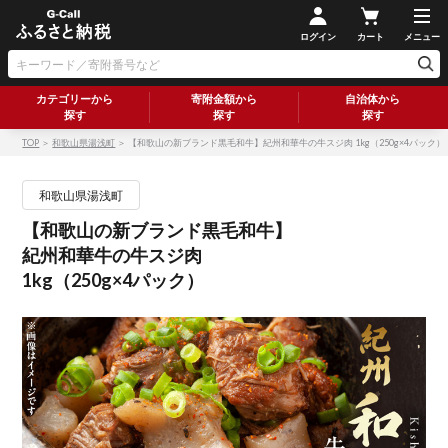
ログイン
カート
メニュー
カテゴリーから
寄附金額から
自治体から
探す
探す
探す
TOP
＞
和歌山県湯浅町
＞ 【和歌山の新ブランド黒毛和牛】紀州和華牛の牛スジ肉 1kg（250g×4パック）
和歌山県湯浅町
【和歌山の新ブランド黒毛和牛】
紀州和華牛の牛スジ肉
1kg（250g×4パック）