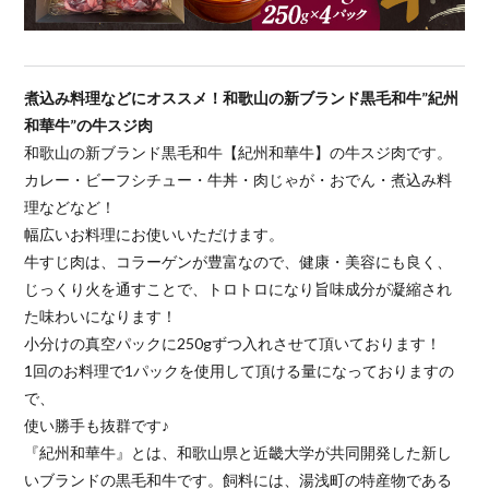
煮込み料理などにオススメ！和歌山の新ブランド黒毛和牛”紀州
和華牛”の牛スジ肉
和歌山の新ブランド黒毛和牛【紀州和華牛】の牛スジ肉です。
カレー・ビーフシチュー・牛丼・肉じゃが・おでん・煮込み料
理などなど！
幅広いお料理にお使いいただけます。
牛すじ肉は、コラーゲンが豊富なので、健康・美容にも良く、
じっくり火を通すことで、トロトロになり旨味成分が凝縮され
た味わいになります！
小分けの真空パックに250gずつ入れさせて頂いております！
1回のお料理で1パックを使用して頂ける量になっておりますの
で、
使い勝手も抜群です♪
『紀州和華牛』とは、和歌山県と近畿大学が共同開発した新し
いブランドの黒毛和牛です。飼料には、湯浅町の特産物である